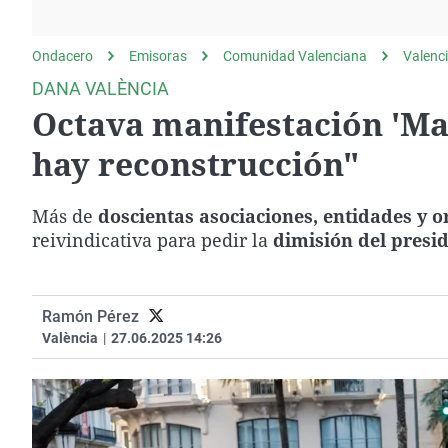
La rosa de los vientos
Caso
Extremadura
Gente viajera
Retornados
Galicia
Ondacero
Emisoras
Comunidad Valenciana
Valenc
Como el perro y el
Equipo de investigación
La Rioja
DANA VALÈNCIA
gato
Octava manifestación 'Ma
Operación Viuda
Navarra
Negra
País Vasco
hay reconstrucción"
Más de
doscientas asociaciones, entidades y 
reivindicativa para pedir la
dimisión del presid
Ramón Pérez
València
|
27.06.2025 14:26