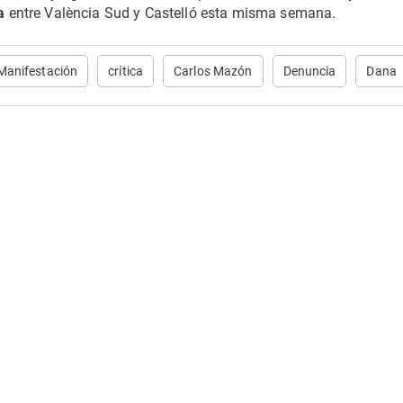
a
entre València Sud y Castelló esta misma semana.
Manifestación
crítica
Carlos Mazón
Denuncia
Dana