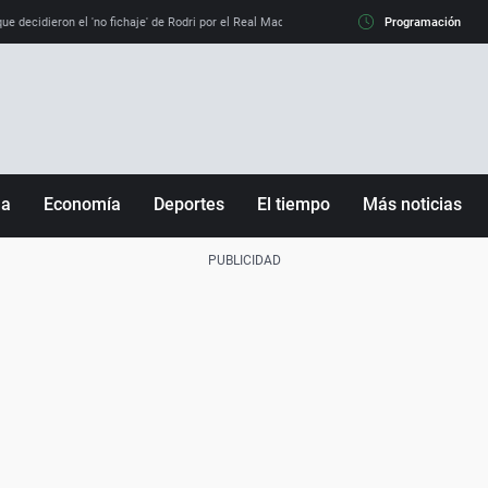
e decidieron el 'no fichaje' de Rodri por el Real Madrid y su 'sí' al Barça
Programación
La llamada de
ña
Economía
Deportes
El tiempo
Más noticias
Fútbol
Sociedad
Baloncesto
Mundo
Tenis
Salud
Motor
Cultura
Ciencia y Tecnología
adrid
Gastronomía
nciana
Medio ambiente