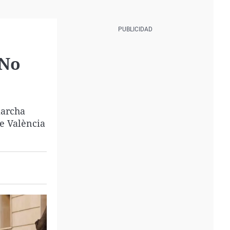
"No
marcha
e València