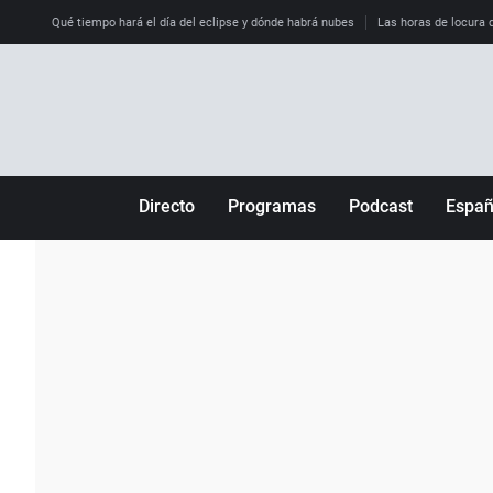
Qué tiempo hará el día del eclipse y dónde habrá nubes
Las horas de locura qu
Directo
Programas
Podcast
Espa
Más de uno
Los Perseguidos
Andalucía
Por fin
Malas decisiones
Aragón
Julia en la onda
Expedientes del más allá
Baleares
La brújula
El viaje del Guernica
Cantabria
Radioestadio
Invisibles
Cataluña
Radioestadio noche
Prohibido morirse
Comunidad de M
El colegio invisible
Esto no ha pasado
Comunitat Vale