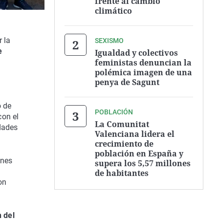
frente al cambio
climático
 la
SEXISMO
e
Igualdad y colectivos
feministas denuncian la
polémica imagen de una
s
penya de Sagunt
o de
POBLACIÓN
on el
La Comunitat
dades
Valenciana lidera el
crecimiento de
población en España y
ones
supera los 5,57 millones
de habitantes
on
 del