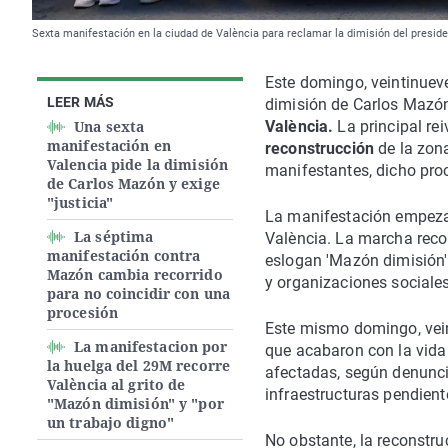
Sexta manifestación en la ciudad de València para reclamar la dimisión del presid
Este domingo, veintinuev
LEER MÁS
dimisión de Carlos Mazón 
Una sexta
València.
La principal rei
manifestación en
reconstrucción
de la zona
Valencia pide la dimisión
manifestantes, dicho pro
de Carlos Mazón y exige
"justicia"
La manifestación empeza
La séptima
València. La marcha recor
manifestación contra
eslogan 'Mazón dimisión'
Mazón cambia recorrido
y organizaciones sociales
para no coincidir con una
procesión
Este mismo domingo, vei
La manifestacion por
que acabaron con la vid
la huelga del 29M recorre
afectadas, según denunci
València al grito de
infraestructuras pendient
"Mazón dimisión" y "por
un trabajo digno"
No obstante, la reconstru