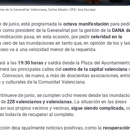
ente de la Generalitat Valenciana, Carlos Mazón | EFE/ Ana Escobar
e de junio, está programada la
octava manifestación
para pedir
como president de la Generalitat por la gestión de la
DANA d
vindicación pasa, en esta ocasión, por pedir
celeridad en la
 cero de las inundaciones en tanto que, en opinión de los y la
ceso va a una velocidad menor de la requerida.
rá a las
19:30 horas
y saldrá desde la Plaza del Ayuntamient
rerá las principales calles del
centro de la capital valenciana
c
. Convocan, de nuevo, a más de doscientas asociaciones, enti
 y culturales de la Comunitat Valenciana.
ntinueve de junio, se cumplen ocho meses desde las inundaci
a de
228 valencianos y valencianas.
La situación en las áreas
an sus propios vecinos y vecinas,
sigue siendo complicada,
c
es todavía de recuperar al completo.
cción deja igualmente noticias positivas, como la
recuperación