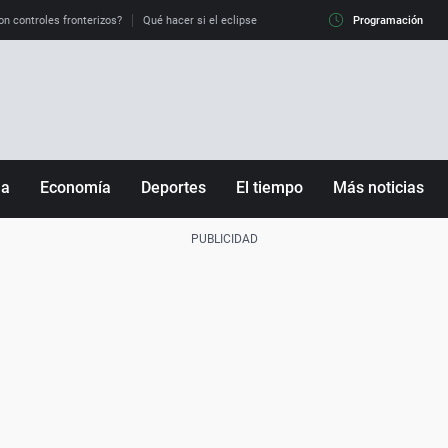
on controles fronterizos?
Qué hacer si el eclipse me pilla conduciendo
Programación
Qué tiempo 
ña
Economía
Deportes
El tiempo
Más noticias
Fútbol
Sociedad
Baloncesto
Mundo
Tenis
Salud
Motor
Cultura
Ciencia y Tecnología
adrid
Gastronomía
nciana
Medio ambiente