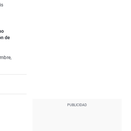
is
mo
ón de
embre,