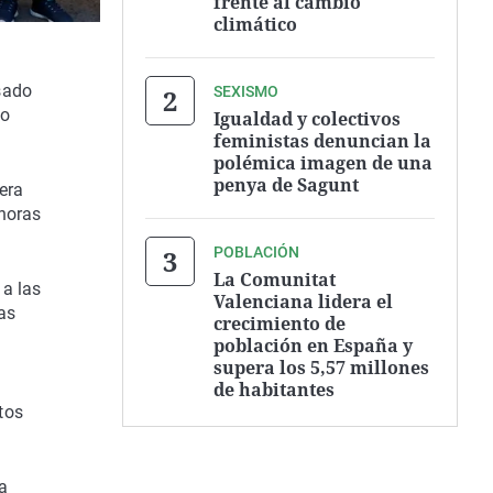
frente al cambio
climático
sado
SEXISMO
no
Igualdad y colectivos
feministas denuncian la
polémica imagen de una
penya de Sagunt
era
 horas
POBLACIÓN
La Comunitat
 a las
Valenciana lidera el
las
crecimiento de
población en España y
supera los 5,57 millones
de habitantes
tos
la