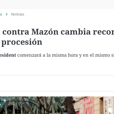
Virales
Televisión
ia
Noticias
Elecciones
n contra Mazón cambia reco
 procesión
resident
comenzará a la misma hora y en el mismo sit