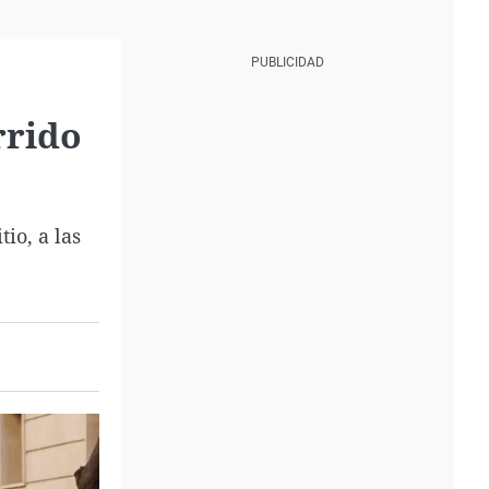
rrido
io, a las