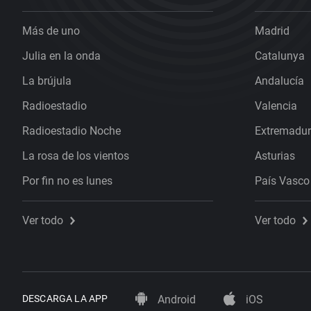
Más de uno
Madrid
Julia en la onda
Catalunya
La brújula
Andalucía
Radioestadio
Valencia
Radioestadio Noche
Extremadu
La rosa de los vientos
Asturias
Por fin no es lunes
País Vasco
Ver todo
Ver todo
DESCARGA LA APP
Android
iOS