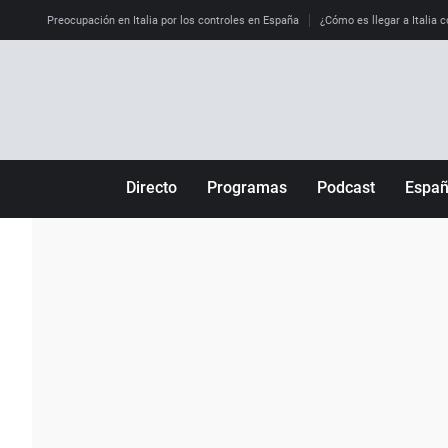
Preocupación en Italia por los controles en España
¿Cómo es llegar a Italia c
Directo
Programas
Podcast
Espa
Más de uno
Los Perseguidos
Andalucía
Por fin
Malas decisiones
Aragón
Julia en la onda
Expedientes del más allá
Baleares
La brújula
El viaje del Guernica
Cantabria
Radioestadio
Invisibles
Cataluña
Radioestadio noche
Prohibido morirse
Comunidad de M
El colegio invisible
Esto no ha pasado
Comunitat Vale