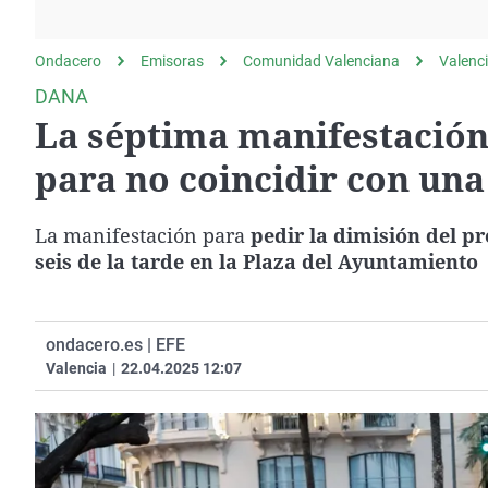
La rosa de los vientos
Caso
Extremadura
Gente viajera
Retornados
Galicia
Ondacero
Emisoras
Comunidad Valenciana
Valenc
Como el perro y el
Equipo de investigación
La Rioja
DANA
gato
La séptima manifestació
Operación Viuda
Navarra
Negra
País Vasco
para no coincidir con una
La manifestación para
pedir la dimisión del p
seis de la tarde en la Plaza del Ayuntamiento
ondacero.es | EFE
Valencia
|
22.04.2025 12:07