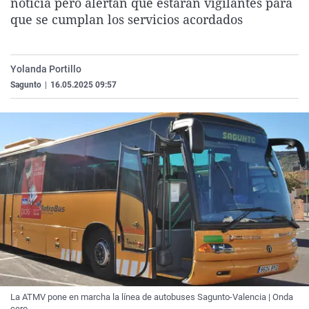
noticia pero alertan que estarán vigilantes para
La rosa de los vientos
Caso
Extremadura
Virales
que se cumplan los servicios acordados
Gente viajera
Retornados
Galicia
Televisión
Como el perro y el gat
Equipo de investigaci
La Rioja
Elecciones
Yolanda Portillo
Operación Viuda Negr
Navarra
Sagunto
|
16.05.2025 09:57
País Vasco
La ATMV pone en marcha la línea de autobuses Sagunto-Valencia | Onda
cero