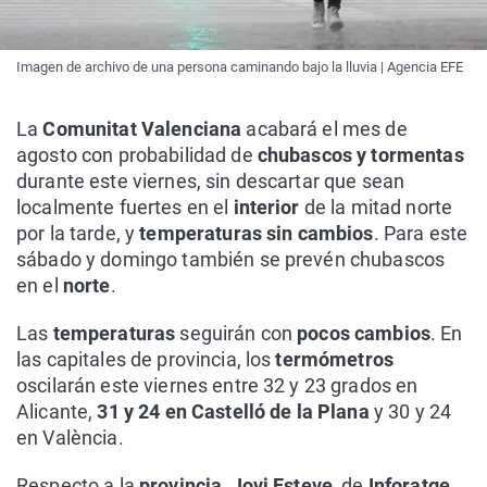
Imagen de archivo de una persona caminando bajo la lluvia | Agencia EFE
La
Comunitat Valenciana
acabará el mes de
agosto con probabilidad de
chubascos y tormentas
durante este viernes, sin descartar que sean
localmente fuertes en el
interior
de la mitad norte
por la tarde, y
temperaturas sin cambios
. Para este
sábado y domingo también se prevén chubascos
en el
norte
.
Las
temperaturas
seguirán con
pocos cambios
. En
las capitales de provincia, los
termómetros
oscilarán este viernes entre 32 y 23 grados en
Alicante,
31 y 24 en Castelló de la Plana
y 30 y 24
en València.
Respecto a la
provincia
,
Jovi Esteve
, de
Inforatge
,