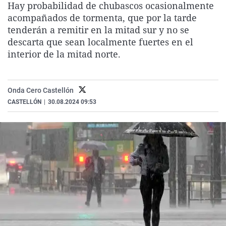
Hay probabilidad de chubascos ocasionalmente
La rosa de los vientos
Caso
Extremadura
Virales
acompañados de tormenta, que por la tarde
Gente viajera
Retornados
Galicia
Televisión
tenderán a remitir en la mitad sur y no se
descarta que sean localmente fuertes en el
Como el perro y el gat
Equipo de investigaci
La Rioja
Elecciones
interior de la mitad norte.
Operación Viuda Negr
Navarra
País Vasco
Onda Cero Castellón
CASTELLÓN
|
30.08.2024 09:53