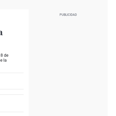
a
18 de
e la