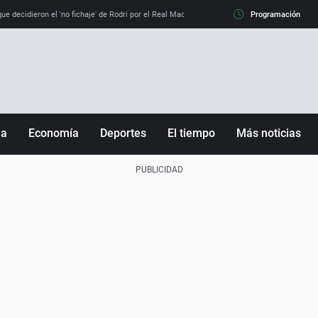
e decidieron el 'no fichaje' de Rodri por el Real Madrid y su 'sí' al Barça
Programación
La llamada de
ña
Economía
Deportes
El tiempo
Más noticias
Fútbol
Sociedad
Baloncesto
Mundo
Tenis
Salud
Motor
Cultura
Ciencia y Tecnología
adrid
Gastronomía
nciana
Medio ambiente