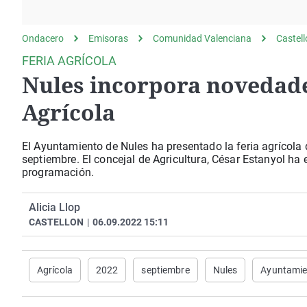
La rosa de los vientos
Caso
Extremadura
Gente viajera
Retornados
Galicia
Ondacero
Emisoras
Comunidad Valenciana
Castel
Como el perro y el
Equipo de investigación
La Rioja
FERIA AGRÍCOLA
gato
Nules incorpora novedades
Operación Viuda
Navarra
Negra
País Vasco
Agrícola
El Ayuntamiento de Nules ha presentado la feria agrícola 
septiembre. El concejal de Agricultura, César Estanyol ha
programación.
Alicia Llop
CASTELLON
|
06.09.2022 15:11
Agrícola
2022
septiembre
Nules
Ayuntamie