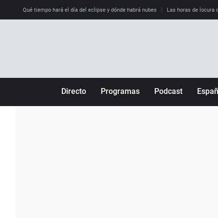
Qué tiempo hará el día del eclipse y dónde habrá nubes
Las horas de locura qu
Directo
Programas
Podcast
Espa
Más de uno
Los Perseguidos
Andalucía
Por fin
Malas decisiones
Aragón
Julia en la onda
Expedientes del más allá
Baleares
La brújula
El viaje del Guernica
Cantabria
Radioestadio
Invisibles
Cataluña
Radioestadio noche
Prohibido morirse
Comunidad de M
El colegio invisible
Esto no ha pasado
Comunitat Vale