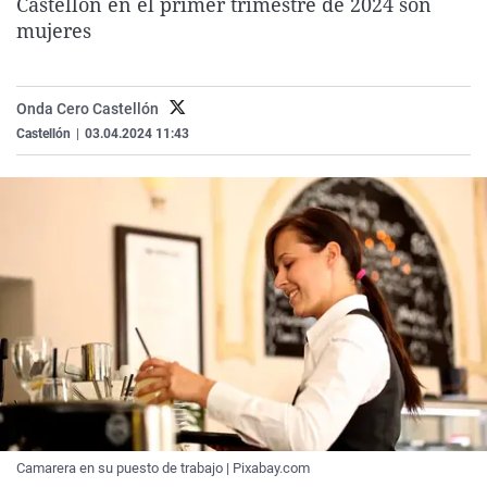
Castellón en el primer trimestre de 2024 son
La rosa de los vientos
Caso
Extremadura
Virales
mujeres
Gente viajera
Retornados
Galicia
Televisión
Como el perro y el gat
Equipo de investigaci
La Rioja
Elecciones
Onda Cero Castellón
Operación Viuda Negr
Navarra
Castellón
|
03.04.2024 11:43
País Vasco
Camarera en su puesto de trabajo | Pixabay.com