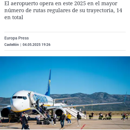
El aeropuerto opera en este 2025 en el mayor
La rosa de los vientos
Caso
Extremadura
Virales
número de rutas regulares de su trayectoria, 14
Gente viajera
Retornados
Galicia
Televisión
en total
Como el perro y el gat
Equipo de investigaci
La Rioja
Elecciones
Operación Viuda Negr
Navarra
Europa Press
Castellón
|
04.05.2025 19:26
País Vasco