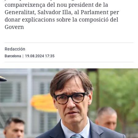
compareixença del nou president de la
La rosa de los vientos
Caso
Extremadura
Virales
Generalitat, Salvador Illa, al Parlament per
Gente viajera
Retornados
Galicia
Televisión
donar explicacions sobre la composició del
Govern
Como el perro y el gat
Equipo de investigaci
La Rioja
Elecciones
Operación Viuda Negr
Navarra
País Vasco
Redacción
Barcelona
|
19.08.2024 17:35