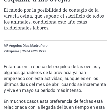
La rosa de los vientos
Caso
Extremadura
Virales
El miedo por la posibilidad de contagio de la
Gente viajera
Retornados
Galicia
Televisión
viruela ovina, que supone el sacrificio de todos
los animales, condiciona este año estas
Como el perro y el gat
Equipo de investigaci
La Rioja
Elecciones
tradicionales labores.
Operación Viuda Negr
Navarra
País Vasco
Mª Ángeles Díaz Madroñero
Valdepeñas
|
25.04.2023 15:25
Estamos en la época del esquileo de las ovejas y
algunos ganaderos de la provincia ya han
empezado con esta actividad, aunque es en los
últimos días del mes de abril cuando se incrementa
y vive en mayo su periodo más intenso.
En muchos casos esta preferencia de fechas está
relacionada con la llegada del buen tiempo en esta