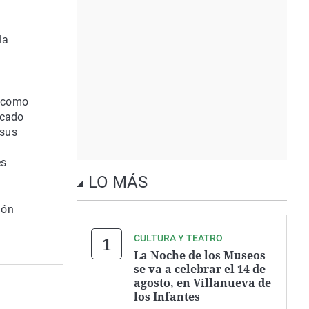
la
a
í como
rcado
 sus
es
LO MÁS
ión
CULTURA Y TEATRO
La Noche de los Museos
se va a celebrar el 14 de
agosto, en Villanueva de
los Infantes