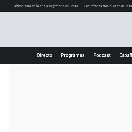
Última hora de la crisis migratoria en Ceuta
Las razones tras el cese de la f
Directo
Programas
Podcast
Espa
Más de uno
Los Perseguidos
Andalucía
Por fin
Malas decisiones
Aragón
Julia en la onda
Expedientes del más allá
Baleares
La brújula
El viaje del Guernica
Cantabria
Radioestadio
Invisibles
Cataluña
Radioestadio noche
Prohibido morirse
Comunidad de M
El colegio invisible
Esto no ha pasado
Comunitat Vale