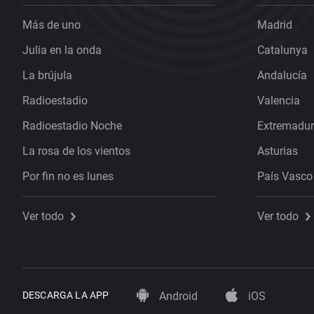
Más de uno
Madrid
Julia en la onda
Catalunya
La brújula
Andalucía
Radioestadio
Valencia
Radioestadio Noche
Extremadu
La rosa de los vientos
Asturias
Por fin no es lunes
País Vasco
Ver todo
Ver todo
DESCARGA LA APP
Android
iOS