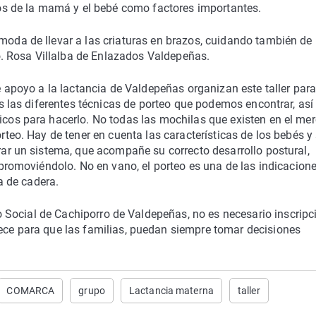
os de la mamá y el bebé como factores importantes.
da de llevar a las criaturas en brazos, cuidando también de 
o. Rosa Villalba de Enlazados Valdepeñas.
 apoyo a la lactancia de Valdepeñas organizan este taller par
s las diferentes técnicas de porteo que podemos encontrar, as
os para hacerlo. No todas las mochilas que existen en el me
teo. Hay de tener en cuenta las características de los bebés y
ar un sistema, que acompañe su correcto desarrollo postural,
promoviéndolo. No en vano, el porteo es una de las indicacion
a de cadera.
tro Social de Cachiporro de Valdepeñas, no es necesario inscripc
rece para que las familias, puedan siempre tomar decisiones
COMARCA
grupo
Lactancia materna
taller