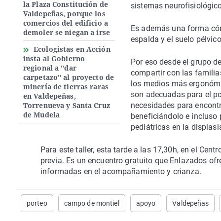
la Plaza Constitución de
sistemas neurofisiológic
Valdepeñas, porque los
comercios del edificio a
Es además una forma cómo
demoler se niegan a irse
espalda y el suelo pélvic
Ecologistas en Acción
insta al Gobierno
Por eso desde el grupo de
regional a "dar
compartir con las familia
carpetazo" al proyecto de
los medios más ergonómic
minería de tierras raras
son adecuadas para el por
en Valdepeñas,
Torrenueva y Santa Cruz
necesidades para encontr
de Mudela
beneficiándolo e incluso 
pediátricas en la displasi
Para este taller, esta tarde a las 17,30h, en el Cen
previa. Es un encuentro gratuito que Enlazados of
informadas en el acompañamiento y crianza.
porteo
campo de montiel
apoyo
Valdepeñas