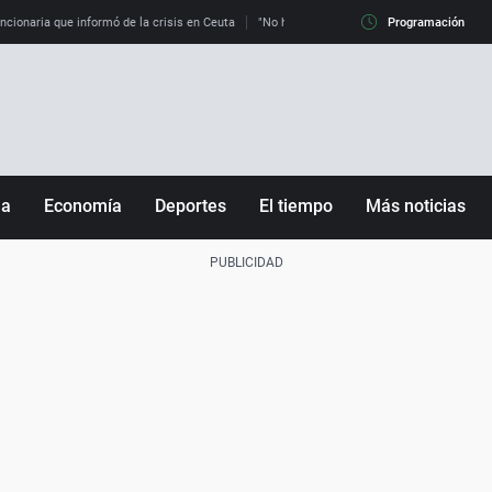
uncionaria que informó de la crisis en Ceuta
"No hay mafias, que no nos engañen": exper
Programación
ña
Economía
Deportes
El tiempo
Más noticias
Fútbol
Sociedad
Baloncesto
Mundo
Tenis
Salud
Motor
Cultura
Ciencia y Tecnología
adrid
Gastronomía
nciana
Medio ambiente