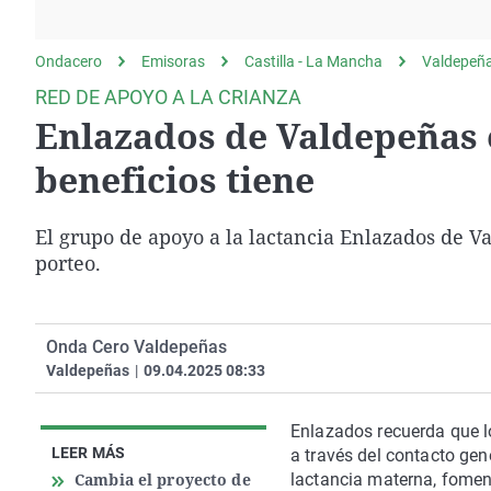
La rosa de los vientos
Caso
Extremadura
Gente viajera
Retornados
Galicia
Ondacero
Emisoras
Castilla - La Mancha
Valdepeñ
Como el perro y el
Equipo de investigación
La Rioja
RED DE APOYO A LA CRIANZA
gato
Enlazados de Valdepeñas
Operación Viuda
Navarra
Negra
País Vasco
beneficios tiene
El grupo de apoyo a la lactancia Enlazados de 
porteo.
Onda Cero Valdepeñas
Valdepeñas
|
09.04.2025 08:33
Enlazados recuerda que l
LEER MÁS
a través del contacto gen
Cambia el proyecto de
lactancia materna, fomen