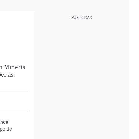
um Minería
peñas.
once
mpo de