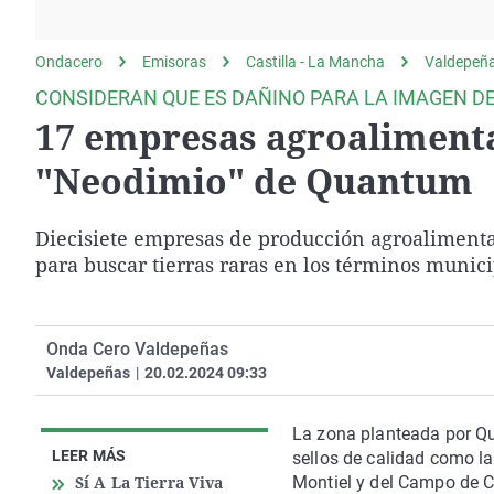
La rosa de los vientos
Caso
Extremadura
Gente viajera
Retornados
Galicia
Ondacero
Emisoras
Castilla - La Mancha
Valdepeñ
Como el perro y el
Equipo de investigación
La Rioja
CONSIDERAN QUE ES DAÑINO PARA LA IMAGEN D
gato
17 empresas agroalimenta
Operación Viuda
Navarra
Negra
País Vasco
"Neodimio" de Quantum
Diecisiete empresas de producción agroalimenta
para buscar tierras raras en los términos muni
Onda Cero Valdepeñas
Valdepeñas
|
20.02.2024 09:33
La zona planteada por Qu
LEER MÁS
sellos de calidad como l
Sí A La Tierra Viva
Montiel y del Campo de C