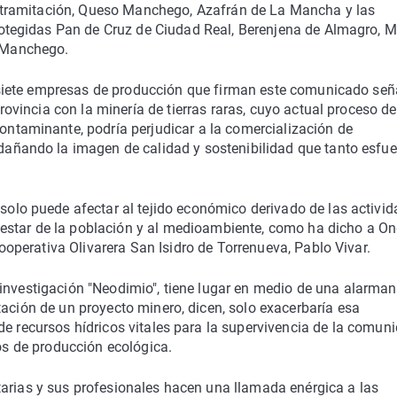
n tramitación, Queso Manchego, Azafrán de La Mancha y las
rotegidas Pan de Cruz de Ciudad Real, Berenjena de Almagro, 
 Manchego.
cisiete empresas de producción que firman este comunicado señ
rovincia con la minería de tierras raras, cuyo actual proceso de
ntaminante, podría perjudicar a la comercialización de
añando la imagen de calidad y sostenibilidad que tanto esfue
olo puede afectar al tejido económico derivado de las activi
enestar de la población y al medioambiente, como ha dicho a O
Cooperativa Olivarera San Isidro de Torrenueva, Pablo Vivar.
investigación "Neodimio", tiene lugar en medio de una alarman
tación de un proyecto minero, dicen, solo exacerbaría esa
de recursos hídricos vitales para la supervivencia de la comun
los de producción ecológica.
tarias y sus profesionales hacen una llamada enérgica a las