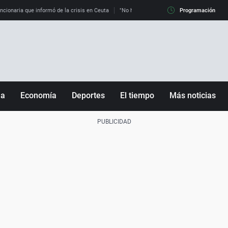
uncionaria que informó de la crisis en Ceuta
"No hay mafias, que no nos engañen": exper
Programación
ña
Economía
Deportes
El tiempo
Más noticias
Fútbol
Sociedad
Baloncesto
Mundo
Tenis
Salud
Motor
Cultura
Ciencia y Tecnología
adrid
Gastronomía
nciana
Medio ambiente