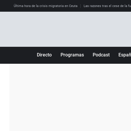
Última hora de la crisis migratoria en Ceuta
Las razones tras el cese de la f
Directo
Programas
Podcast
Espa
Más de uno
Los Perseguidos
Andalucía
Por fin
Malas decisiones
Aragón
Julia en la onda
Expedientes del más allá
Baleares
La brújula
El viaje del Guernica
Cantabria
Radioestadio
Invisibles
Cataluña
Radioestadio noche
Prohibido morirse
Comunidad de M
El colegio invisible
Esto no ha pasado
Comunitat Vale