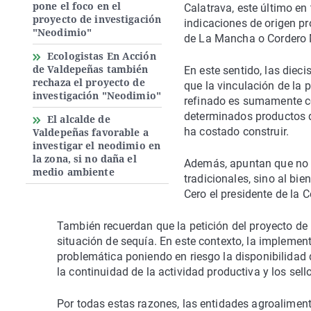
pone el foco en el
Calatrava, este último e
proyecto de investigación
indicaciones de origen p
"Neodimio"
de La Mancha o Cordero
Ecologistas En Acción
de Valdepeñas también
En este sentido, las die
rechaza el proyecto de
que la vinculación de la p
investigación "Neodimio"
refinado es sumamente co
determinados productos d
El alcalde de
ha costado construir.
Valdepeñas favorable a
investigar el neodimio en
la zona, si no daña el
Además, apuntan que no s
medio ambiente
tradicionales, sino al bi
Cero el presidente de la 
También recuerdan que la petición del proyecto de 
situación de sequía. En este contexto, la implemen
problemática poniendo en riesgo la disponibilidad 
la continuidad de la actividad productiva y los sel
Por todas estas razones, las entidades agroalimen