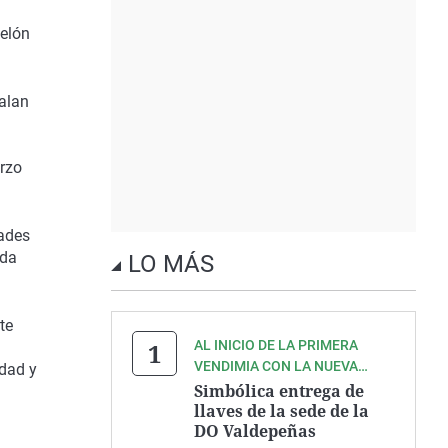
Melón
alan
rzo
dades
nda
LO MÁS
te
AL INICIO DE LA PRIMERA
VENDIMIA CON LA NUEVA
idad y
INTERPROFESIONAL
Simbólica entrega de
llaves de la sede de la
DO Valdepeñas