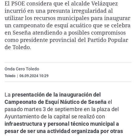
El PSOE considera que el alcalde Velázquez
La rosa de los vientos
Caso
Extremadura
Virales
incurrió en una presunta irregularidad al
Gente viajera
Retornados
Galicia
Televisión
utilizar los recursos municipales para inaugurar
un campeonato de esquí acuático que se celebra
Como el perro y el gat
Equipo de investigaci
La Rioja
Elecciones
en Seseña atendiendo a posibles compromisos
Operación Viuda Negr
Navarra
como presidente provincial del Partido Popular
de Toledo.
País Vasco
Onda Cero Toledo
Toledo
|
06.09.2024 10:29
La
presentación de la inauguración del
Campeonato de Esquí Náutico de Seseña
el
pasado martes 3 de septiembre en la plaza del
Ayuntamiento de la capital se realizó con
infraestructura y personal técnico municipal a
pesar de ser una actividad organizada por otras