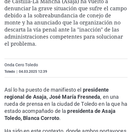
de Castilla-La Mancha (Asaja) ha vuelto a
La rosa de los vientos
Caso
Extremadura
Virales
denunciar la grave situación que sufre el campo
debido a la sobreabundancia de conejo de
Gente viajera
Retornados
Galicia
Televisión
monte y ha anunciado que la organización no
Como el perro y el gat
Equipo de investigaci
La Rioja
Elecciones
descarta la vía penal ante la "inacción" de las
administraciones competentes para solucionar
Operación Viuda Negr
Navarra
el problema.
País Vasco
Onda Cero Toledo
Toledo
|
04.03.2025 12:39
Así lo ha puesto de manifiesto el
presidente
regional de Asaja, José María Fresneda
, en una
rueda de prensa en la ciudad de Toledo en la que ha
estado acompañado de la
presidenta de Asaja
Toledo, Blanca Corroto
.
Ha sido en este contexto, donde ambos portavoces