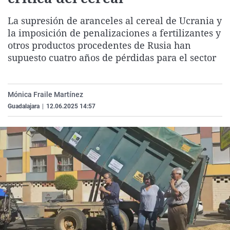
La rosa de los vientos
Caso
Extremadura
Virales
La supresión de aranceles al cereal de Ucrania y
Gente viajera
Retornados
Galicia
Televisión
la imposición de penalizaciones a fertilizantes y
otros productos procedentes de Rusia han
Como el perro y el gat
Equipo de investigaci
La Rioja
Elecciones
supuesto cuatro años de pérdidas para el sector
Operación Viuda Negr
Navarra
País Vasco
Mónica Fraile Martínez
Guadalajara
|
12.06.2025 14:57