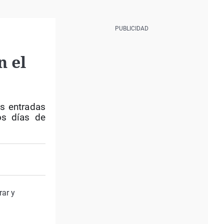
n el
as entradas
os días de
rar y