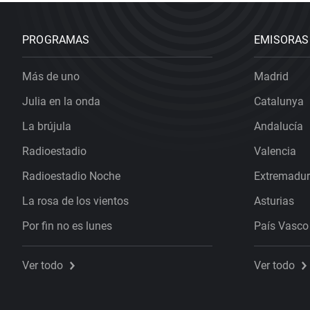
PROGRAMAS
EMISORAS
Más de uno
Madrid
Julia en la onda
Catalunya
La brújula
Andalucía
Radioestadio
Valencia
Radioestadio Noche
Extremadu
La rosa de los vientos
Asturias
Por fin no es lunes
País Vasco
Ver todo
Ver todo