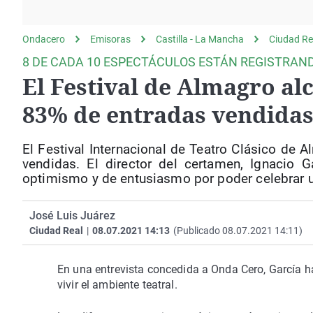
La rosa de los vientos
Caso
Extremadura
Gente viajera
Retornados
Galicia
Ondacero
Emisoras
Castilla - La Mancha
Ciudad Re
Como el perro y el
Equipo de investigación
La Rioja
8 DE CADA 10 ESPECTÁCULOS ESTÁN REGISTRAN
gato
El Festival de Almagro a
Operación Viuda
Navarra
Negra
País Vasco
83% de entradas vendida
El Festival Internacional de Teatro Clásico de
vendidas. El director del certamen, Ignacio
optimismo y de entusiasmo por poder celebrar un
José Luis Juárez
Ciudad Real
|
08.07.2021 14:13
(Publicado 08.07.2021 14:11)
En una entrevista concedida a Onda Cero, García ha
vivir el ambiente teatral.