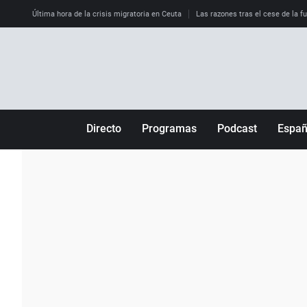
Última hora de la crisis migratoria en Ceuta
Las razones tras el cese de la f
Directo
Programas
Podcast
Espa
Más de uno
Los Perseguidos
Andalucía
Por fin
Malas decisiones
Aragón
Julia en la onda
Expedientes del más allá
Baleares
La brújula
El viaje del Guernica
Cantabria
Radioestadio
Invisibles
Cataluña
Radioestadio noche
Prohibido morirse
Comunidad de M
El colegio invisible
Esto no ha pasado
Comunitat Vale