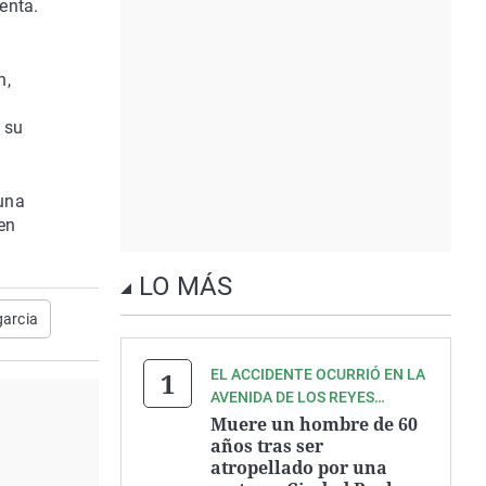
enta.
n,
 su
 una
en
LO MÁS
garcia
EL ACCIDENTE OCURRIÓ EN LA
AVENIDA DE LOS REYES
CATÓLICOS
Muere un hombre de 60
años tras ser
atropellado por una