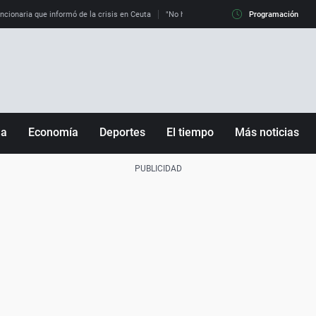
uncionaria que informó de la crisis en Ceuta
"No hay mafias, que no nos engañen": exper
Programación
ña
Economía
Deportes
El tiempo
Más noticias
Fútbol
Sociedad
Baloncesto
Mundo
Tenis
Salud
Motor
Cultura
Ciencia y Tecnología
adrid
Gastronomía
nciana
Medio ambiente