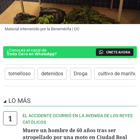
Material intervenido por la Benemérita | OC
¿Conoces el canal de
ÚNETE AHORA
Onda Cero en WhatsApp?
tomelloso
detenidos
Droga
cultivo de marihu
LO MÁS
EL ACCIDENTE OCURRIÓ EN LA AVENIDA DE LOS REYES
CATÓLICOS
Muere un hombre de 60 años tras ser
atropellado por una moto en Ciudad Real