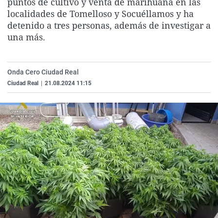
puntos de cultivo y venta de marihuana en las
La rosa de los vientos
Caso
Extremadura
Virales
localidades de Tomelloso y Socuéllamos y ha
detenido a tres personas, además de investigar a
Gente viajera
Retornados
Galicia
Televisión
una más.
Como el perro y el gat
Equipo de investigaci
La Rioja
Elecciones
Operación Viuda Negr
Navarra
Onda Cero Ciudad Real
País Vasco
Ciudad Real
|
21.08.2024 11:15