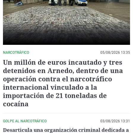
La rosa de los vientos
Caso
Extremadura
Virales
Gente viajera
Retornados
Galicia
Televisión
Como el perro y el gat
Equipo de investigaci
La Rioja
Elecciones
Operación Viuda Negr
Navarra
País Vasco
NARCOTRÁFICO
05/08/2026 13:35
Un millón de euros incautado y tres
detenidos en Arnedo, dentro de una
operación contra el narcotráfico
internacional vinculado a la
importación de 21 toneladas de
cocaína
GOLPE AL NARCOTRÁFICO
03/08/2026 13:31
Desarticula una organización criminal dedicada a