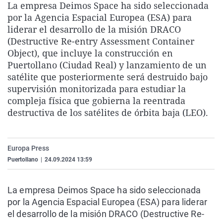
La empresa Deimos Space ha sido seleccionada
La rosa de los vientos
Caso
Extremadura
Virales
por la Agencia Espacial Europea (ESA) para
Gente viajera
Retornados
Galicia
Televisión
liderar el desarrollo de la misión DRACO
(Destructive Re-entry Assessment Container
Como el perro y el gat
Equipo de investigaci
La Rioja
Elecciones
Object), que incluye la construcción en
Operación Viuda Negr
Navarra
Puertollano (Ciudad Real) y lanzamiento de un
satélite que posteriormente será destruido bajo
País Vasco
supervisión monitorizada para estudiar la
compleja física que gobierna la reentrada
destructiva de los satélites de órbita baja (LEO).
Europa Press
Puertollano
|
24.09.2024 13:59
La empresa Deimos Space ha sido seleccionada
por la Agencia Espacial Europea (ESA) para liderar
el desarrollo de la misión DRACO (Destructive Re-