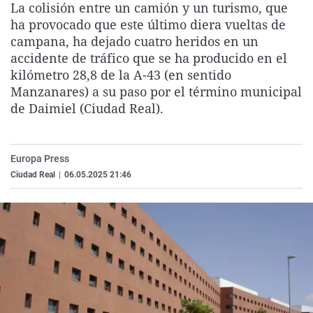
La colisión entre un camión y un turismo, que
La rosa de los vientos
Caso
Extremadura
Virales
ha provocado que este último diera vueltas de
Gente viajera
Retornados
Galicia
Televisión
campana, ha dejado cuatro heridos en un
accidente de tráfico que se ha producido en el
Como el perro y el gat
Equipo de investigaci
La Rioja
Elecciones
kilómetro 28,8 de la A-43 (en sentido
Operación Viuda Negr
Navarra
Manzanares) a su paso por el término municipal
de Daimiel (Ciudad Real).
País Vasco
Europa Press
Ciudad Real
|
06.05.2025 21:46