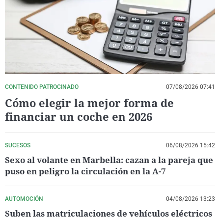
La rosa de los vientos
Caso
Extremadura
Virales
Gente viajera
Retornados
Galicia
Televisión
Como el perro y el gat
Equipo de investigaci
La Rioja
Elecciones
Operación Viuda Negr
Navarra
País Vasco
CONTENIDO PATROCINADO
07/08/2026 07:41
Cómo elegir la mejor forma de
financiar un coche en 2026
SUCESOS
06/08/2026 15:42
Sexo al volante en Marbella: cazan a la pareja que
puso en peligro la circulación en la A-7
AUTOMOCIÓN
04/08/2026 13:23
Suben las matriculaciones de vehículos eléctricos