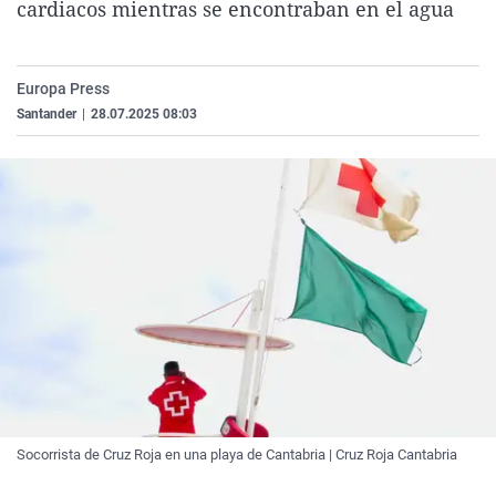
cardiacos mientras se encontraban en el agua
La rosa de los vientos
Caso
Extremadura
Virales
Gente viajera
Retornados
Galicia
Televisión
Europa Press
Como el perro y el gat
Equipo de investigaci
La Rioja
Elecciones
Santander
|
28.07.2025 08:03
Operación Viuda Negr
Navarra
País Vasco
Socorrista de Cruz Roja en una playa de Cantabria | Cruz Roja Cantabria