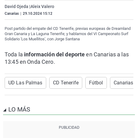
La rosa de los vientos
Caso
Extremadura
Virales
David Ojeda |
Aleix Valero
Canarias
|
29.10.2024 15:12
Gente viajera
Retornados
Galicia
Televisión
Como el perro y el gat
Equipo de investigaci
La Rioja
Elecciones
Post partido del empate del CD Tenerife, previas europeas de Dreamland
Gran Canaria y La Laguna Tenerife; y hablamos del VI Campeonato Surf
Operación Viuda Negr
Navarra
Solidario 'Los Muellitos', con Jorge Santana
País Vasco
Toda la
información del deporte
en Canarias a las
13:45 en Onda Cero.
UD Las Palmas
CD Tenerife
Fútbol
Canarias e
LO MÁS