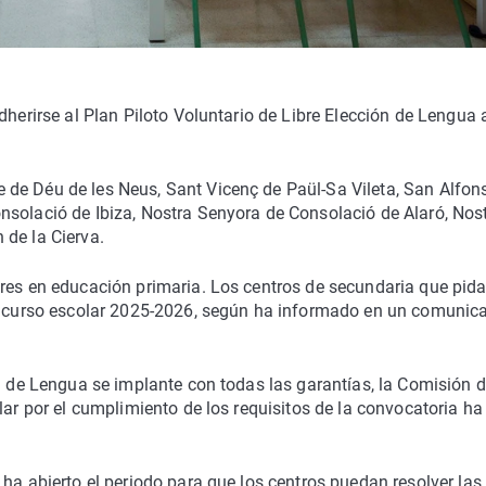
dherirse al Plan Piloto Voluntario de Libre Elección de Lengua 
de Déu de les Neus, Sant Vicenç de Paül-Sa Vileta, San Alfon
nsolació de Ibiza, Nostra Senyora de Consolació de Alaró, Nos
 de la Cierva.
ares en educación primaria. Los centros de secundaria que pid
el curso escolar 2025-2026, según ha informado en un comunic
ón de Lengua se implante con todas las garantías, la Comisión 
lar por el cumplimiento de los requisitos de la convocatoria ha
ha abierto el periodo para que los centros puedan resolver las