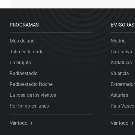
PROGRAMAS
EMISORAS
Más de uno
Madrid
Julia en la onda
Catalunya
La brújula
Andalucía
Radioestadio
Valencia
Radioestadio Noche
Extremadu
La rosa de los vientos
Asturias
Por fin no es lunes
País Vasco
Ver todo
Ver todo