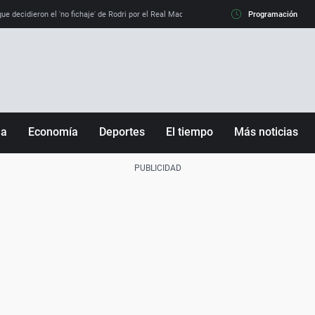
e decidieron el 'no fichaje' de Rodri por el Real Madrid y su 'sí' al Barça
Programación
La llamada de
ña
Economía
Deportes
El tiempo
Más noticias
Fútbol
Sociedad
Baloncesto
Mundo
Tenis
Salud
Motor
Cultura
Ciencia y Tecnología
adrid
Gastronomía
nciana
Medio ambiente