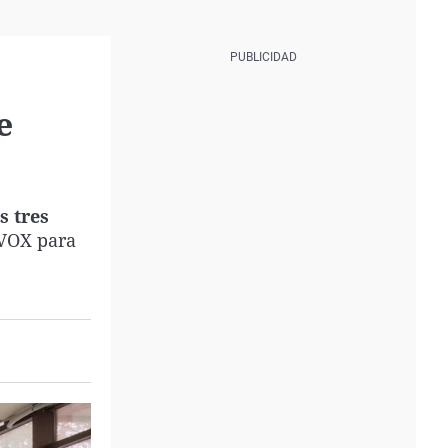
e
s tres
 VOX para