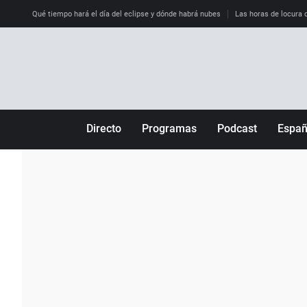
Qué tiempo hará el día del eclipse y dónde habrá nubes
Las horas de locura qu
Directo
Programas
Podcast
Espa
Más de uno
Los Perseguidos
Andalucía
Por fin
Malas decisiones
Aragón
Julia en la onda
Expedientes del más allá
Baleares
La brújula
El viaje del Guernica
Cantabria
Radioestadio
Invisibles
Cataluña
Radioestadio noche
Prohibido morirse
Comunidad de M
El colegio invisible
Esto no ha pasado
Comunitat Vale