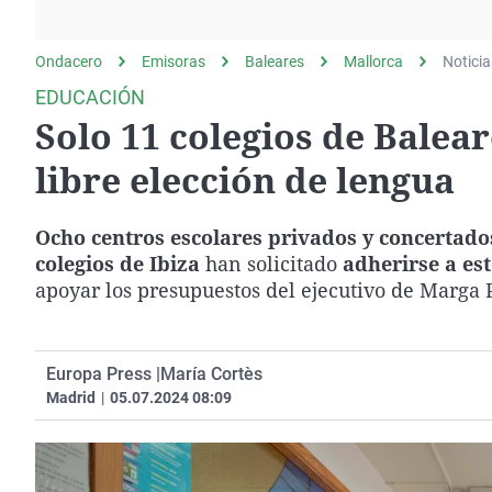
La rosa de los vientos
Caso
Extremadura
Gente viajera
Retornados
Galicia
Ondacero
Emisoras
Baleares
Mallorca
Noticia
Como el perro y el
Equipo de investigación
La Rioja
EDUCACIÓN
gato
Solo 11 colegios de Balear
Operación Viuda
Navarra
Negra
País Vasco
libre elección de lengua
Ocho centros escolares privados y concertado
colegios de Ibiza
han solicitado
adherirse a es
apoyar los presupuestos del ejecutivo de Marga 
Europa Press |
María Cortès
Madrid
|
05.07.2024 08:09