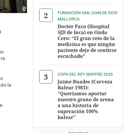
FUNDACIÓN SAN JUAN DE DIOS
MALLORCA
Doctor Paco (Hospital
a
SJD de Inca) en Onda
Cero: “El gran reto de la
medicina es que ningún
paciente deje de sentirse
so
escuchado”
tra
COPA DEL REY MAPFRE 2026
an
Jaime Buades (Cerveza
ado la
Balear 1983):
"Queríamos aportar
nuestro grano de arena
a una historia de
de
superación 100%
balear"