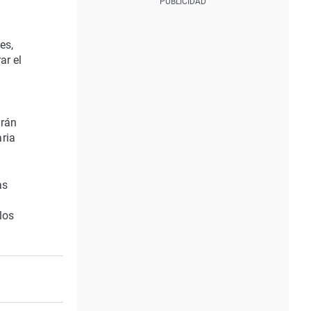
es,
ar el
arán
ria
as
los