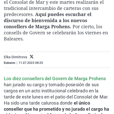
el Consolat de Mar y este martes realizarán el
La rosa de los vientos
Caso
Extremadura
Virales
tradicional intercambio de carteras con sus
Gente viajera
Retornados
Galicia
Televisión
predecesores.
Aquí puedes escuchar el
discurso de bienvenida a los nuevos
Como el perro y el gat
Equipo de investigaci
La Rioja
Elecciones
consellers de Marga Prohens.
Por cierto, los
Operación Viuda Negr
Navarra
consells de Govern se celebrarán los viernes en
Baleares.
País Vasco
Elka Dimitrova
Baleares
|
11.07.2023 08:25
Los diez consellers del Govern de Marga Prohens
han jurado su cargo y tomado posesión de sus
cargos en un acto institucional celebrado en la
tarde de este lunes en el patio del Consolat de Mar.
Ha sido una tarde calurosa donde
el único
conseller que ha prometido y no jurado el cargo ha