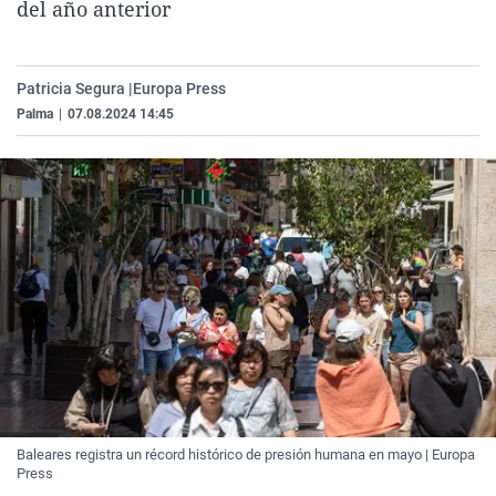
del año anterior
La rosa de los vientos
Caso
Extremadura
Virales
Gente viajera
Retornados
Galicia
Televisión
Patricia Segura |
Europa Press
Como el perro y el gat
Equipo de investigaci
La Rioja
Elecciones
Palma
|
07.08.2024 14:45
Operación Viuda Negr
Navarra
País Vasco
Baleares registra un récord histórico de presión humana en mayo | Europa
Press