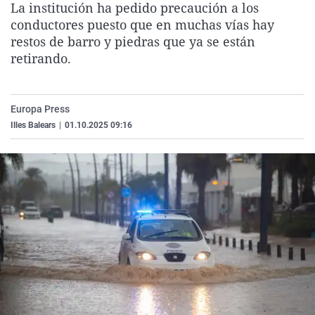
La institución ha pedido precaución a los
La rosa de los vientos
Caso
Extremadura
Virales
conductores puesto que en muchas vías hay
Gente viajera
Retornados
Galicia
Televisión
restos de barro y piedras que ya se están
retirando.
Como el perro y el gat
Equipo de investigaci
La Rioja
Elecciones
Operación Viuda Negr
Navarra
Europa Press
País Vasco
Illes Balears
|
01.10.2025 09:16