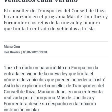
La rosa de los vientos
Caso
Extremadura
Virales
El conseller de Transportes del Consell de Ibiza
Gente viajera
Retornados
Galicia
Televisión
ha analizado en el programa Más de Uno Ibiza y
Como el perro y el gat
Equipo de investigaci
La Rioja
Elecciones
Formentera los retos de la nueva ley pionera
que limita la entrada de vehículos a la isla.
Operación Viuda Negr
Navarra
País Vasco
Manu Gon
Illes Balears
|
03.06.2025 13:38
“Ibiza ha dado un paso inédito en Europa con la
entrada en vigor de la nueva ley que limita el
número de vehículos que pueden acceder a la isla”.
Así lo ha explicado el conseller de Transportes del
Consell de Ibiza, Mariano Juan, en una entrevista
realizada por el programa Más de Uno Ibiza y
Formentera desde su despacho en la máxima
institución insular.