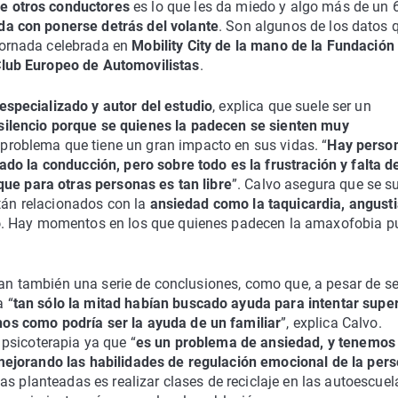
e otros conductores
es lo que les da miedo y algo más de un 
da con ponerse detrás del volante
. Son algunos de los datos 
jornada celebrada en
Mobility City de la mano de la Fundación
Club Europeo de Automovilistas
.
especializado y autor del estudio
, explica que suele ser un
 silencio porque se quienes la padecen se sienten muy
 problema que tiene un gran impacto en sus vidas. “
Hay perso
do la conducción, pero sobre todo es la frustración y falta d
que para otras personas es tan libre
”. Calvo asegura que se s
tán relacionados con la
ansiedad como la taquicardia, angusti
o
. Hay momentos en los que quienes padecen la amaxofobia 
tean también una serie de conclusiones, como que, a pesar de se
 “
tan sólo la mitad habían buscado ayuda para intentar super
s como podría ser la ayuda de un familiar
”, explica Calvo.
psicoterapia ya que “
es un problema de ansiedad, y tenemos
ejorando las habilidades de regulación emocional de la pers
ivas planteadas es realizar clases de reciclaje en las autoescuel