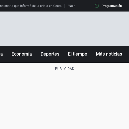
uncionaria que informó de la crisis en Ceuta
"No hay mafias, que no nos engañen": exper
Programación
ña
Economía
Deportes
El tiempo
Más noticias
Fútbol
Sociedad
Baloncesto
Mundo
Tenis
Salud
Motor
Cultura
Ciencia y Tecnología
adrid
Gastronomía
nciana
Medio ambiente