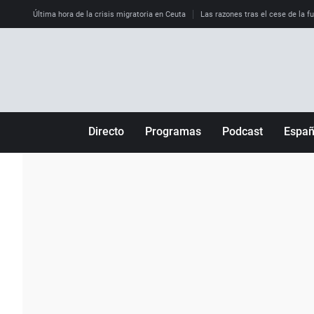
Última hora de la crisis migratoria en Ceuta
Las razones tras el cese de la f
Directo
Programas
Podcast
Espa
Más de uno
Los Perseguidos
Andalucía
Por fin
Malas decisiones
Aragón
Julia en la onda
Expedientes del más allá
Baleares
La brújula
El viaje del Guernica
Cantabria
Radioestadio
Invisibles
Cataluña
Radioestadio noche
Prohibido morirse
Comunidad de M
El colegio invisible
Esto no ha pasado
Comunitat Vale