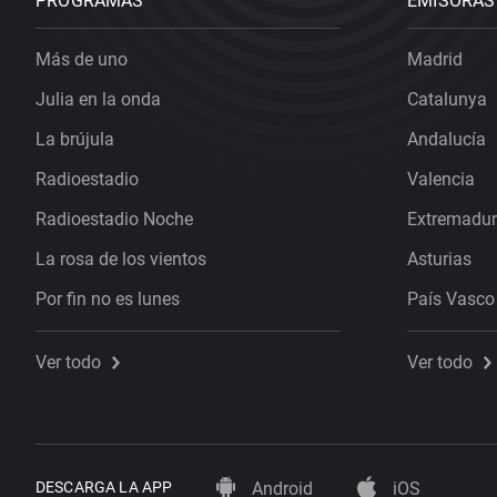
PROGRAMAS
EMISORAS
Más de uno
Madrid
Julia en la onda
Catalunya
La brújula
Andalucía
Radioestadio
Valencia
Radioestadio Noche
Extremadu
La rosa de los vientos
Asturias
Por fin no es lunes
País Vasco
Ver todo
Ver todo
DESCARGA LA APP
Android
iOS