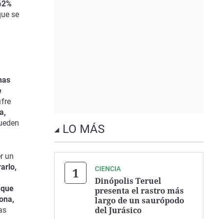
6
2%
que se
nas
e
ufre
a,
pueden
LO MÁS
r un
arlo,
CIENCIA
Dinópolis Teruel
 que
presenta el rastro más
ona,
largo de un saurópodo
del Jurásico
as