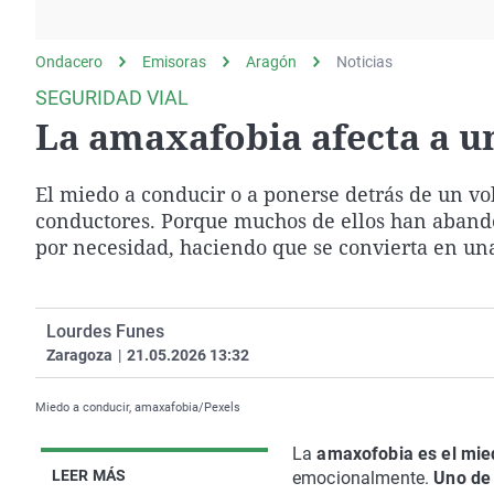
La rosa de los vientos
Caso
Extremadura
Gente viajera
Retornados
Galicia
Ondacero
Emisoras
Aragón
Noticias
Como el perro y el
Equipo de investigación
La Rioja
SEGURIDAD VIAL
gato
La amaxafobia afecta a u
Operación Viuda
Navarra
Negra
País Vasco
El miedo a conducir o a ponerse detrás de un vo
conductores. Porque muchos de ellos han aband
por necesidad, haciendo que se convierta en una
Lourdes Funes
Zaragoza
|
21.05.2026 13:32
Miedo a conducir, amaxafobia/Pexels
La
amaxofobia es el mie
LEER MÁS
emocionalmente.
Uno de 