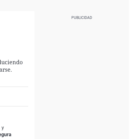
duciendo
arse.
 y
egura