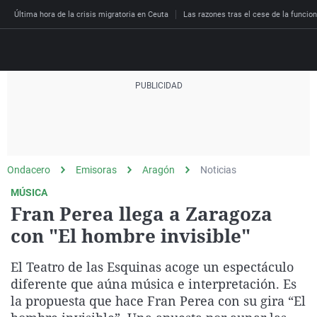
Última hora de la crisis migratoria en Ceuta
Las razones tras el cese de la funcion
Directo
Programas
Podcast
Más de uno
Los Perseguidos
Andalucía
Fútbol
Sociedad
Ondacero
Emisoras
Aragón
Noticias
España
Por fin
Malas decisiones
Aragón
Baloncesto
Mundo
MÚSICA
Economía
Julia en la onda
Expedientes del más a
Baleares
Tenis
Salud
Fran Perea llega a Zaragoza
Deportes
con "El hombre invisible"
La brújula
El viaje del Guernica
Cantabria
Motor
Cultura
El tiempo
Radioestadio
Invisibles
Cataluña
Ciencia y Tecnología
El Teatro de las Esquinas acoge un espectáculo
Más noticias
Radioestadio noche
Prohibido morirse
Comunidad de Madrid
Gastronomía
diferente que aúna música e interpretación. Es
la propuesta que hace Fran Perea con su gira “El
El colegio invisible
Esto no ha pasado
Comunitat Valenciana
Medio ambiente