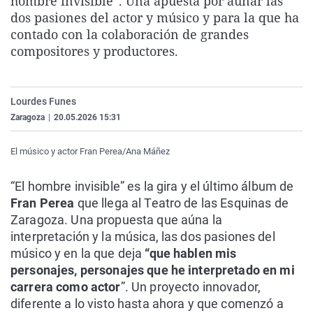
hombre invisible”. Una apuesta por aunar las
La rosa de los vientos
Caso
Extremadura
Virales
dos pasiones del actor y músico y para la que ha
contado con la colaboración de grandes
Gente viajera
Retornados
Galicia
Televisión
compositores y productores.
Como el perro y el gat
Equipo de investigaci
La Rioja
Elecciones
Operación Viuda Negr
Navarra
Lourdes Funes
País Vasco
Zaragoza
|
20.05.2026 15:31
El músico y actor Fran Perea/Ana Máñez
“El hombre invisible” es la gira y el último álbum de
Fran Perea
que llega al Teatro de las Esquinas de
Zaragoza. Una propuesta que aúna la
interpretación y la música, las dos pasiones del
músico y en la que deja
“que hablen mis
personajes, personajes que he interpretado en mi
carrera como actor
”. Un proyecto innovador,
diferente a lo visto hasta ahora y que comenzó a