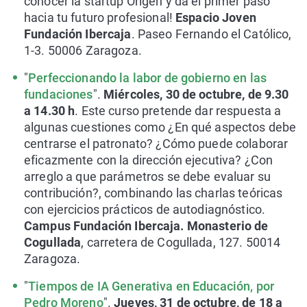
conocer la startup Origen y da el primer paso
hacia tu futuro profesional!
Espacio Joven
Fundación Ibercaja
. Paseo Fernando el Católico,
1-3. 50006 Zaragoza.
"
Perfeccionando la labor de gobierno en las
fundaciones
".
Miércoles, 30 de octubre, de 9.30
a 14.30 h
. Este curso pretende dar respuesta a
algunas cuestiones como ¿En qué aspectos debe
centrarse el patronato? ¿Cómo puede colaborar
eficazmente con la dirección ejecutiva? ¿Con
arreglo a que parámetros se debe evaluar su
contribución?, combinando las charlas teóricas
con ejercicios prácticos de autodiagnóstico.
Campus Fundación Ibercaja. Monasterio de
Cogullada
, carretera de Cogullada, 127. 50014
Zaragoza.
"
Tiempos de IA Generativa en Educación, por
Pedro Moreno
".
Jueves, 31 de octubre, de 18 a