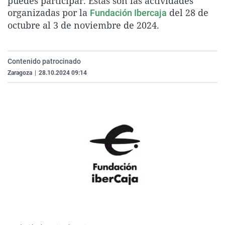
puedes participar. Estas son las actividades
La rosa de los vientos
Caso
Extremadura
Virales
organizadas por la
del 28 de
Fundación Ibercaja
octubre al 3 de noviembre de 2024.
Gente viajera
Retornados
Galicia
Televisión
Como el perro y el gat
Equipo de investigaci
La Rioja
Elecciones
Operación Viuda Negr
Navarra
Contenido patrocinado
Zaragoza
|
28.10.2024 09:14
País Vasco