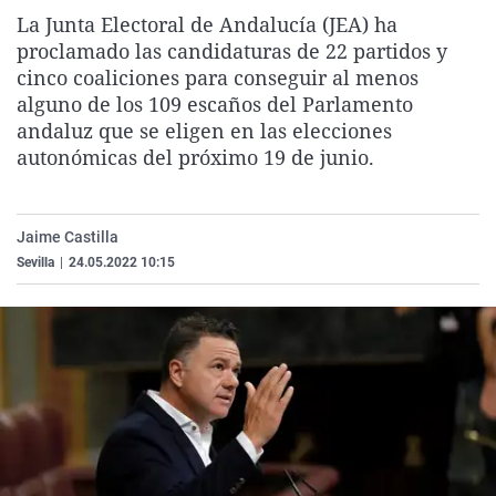
La rosa de los vientos
Caso
Extremadura
Virales
La Junta Electoral de Andalucía (JEA) ha
proclamado las candidaturas de 22 partidos y
Gente viajera
Retornados
Galicia
Televisión
cinco coaliciones para conseguir al menos
Como el perro y el gat
Equipo de investigaci
La Rioja
Elecciones
alguno de los 109 escaños del Parlamento
andaluz que se eligen en las elecciones
Operación Viuda Negr
Navarra
autonómicas del próximo 19 de junio.
País Vasco
Jaime Castilla
Sevilla
|
24.05.2022 10:15