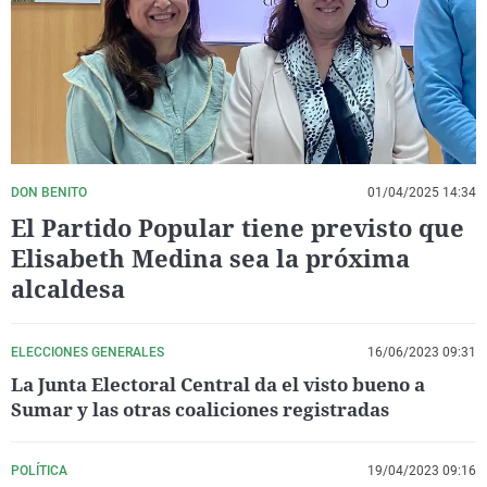
La rosa de los vientos
Caso
Extremadura
Virales
Gente viajera
Retornados
Galicia
Televisión
Como el perro y el gat
Equipo de investigaci
La Rioja
Elecciones
Operación Viuda Negr
Navarra
País Vasco
DON BENITO
01/04/2025 14:34
El Partido Popular tiene previsto que
Elisabeth Medina sea la próxima
alcaldesa
ELECCIONES GENERALES
16/06/2023 09:31
La Junta Electoral Central da el visto bueno a
Sumar y las otras coaliciones registradas
POLÍTICA
19/04/2023 09:16