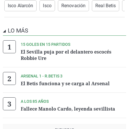
Isco Alarcón
Isco
Renovación
Real Betis
B
LO MÁS
15 GOLES EN 15 PARTIDOS
El Sevilla puja por el delantero escocés
Robbie Ure
ARSENAL 1 - R.BETIS 3
El Betis funciona y se carga al Arsenal
A LOS 85 AÑOS
Fallece Manolo Cardo, leyenda sevillista