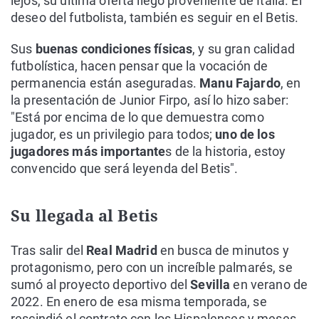
lejos, su última oferta llegó proveniente de Italia. El
deseo del futbolista, también es seguir en el Betis.
Sus
buenas condiciones físicas
, y su gran calidad
futbolística, hacen pensar que la vocación de
permanencia están aseguradas.
Manu Fajardo
, en
la presentación de Junior Firpo, así lo hizo saber:
"Está por encima de lo que demuestra como
jugador, es un privilegio para todos;
uno de los
jugadores más importante
s de la historia, estoy
convencido que será leyenda del Betis".
Su llegada al Betis
Tras salir del
Real Madrid
en busca de minutos y
protagonismo, pero con un increíble palmarés, se
sumó al proyecto deportivo del
Sevilla
en verano de
2022. En enero de esa misma temporada, se
rescindió el contrato con los Hispalenses y meses