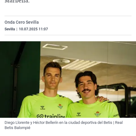
Marbella.
La rosa de los vientos
Caso
Extremadura
Virales
Gente viajera
Retornados
Galicia
Televisión
Onda Cero Sevilla
Como el perro y el gat
Equipo de investigaci
La Rioja
Elecciones
Sevilla
|
10.07.2025 11:07
Operación Viuda Negr
Navarra
País Vasco
Diego Llorente y Héctor Bellerín en la ciudad deportiva del Betis | Real
Betis Balompié