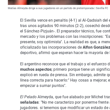
Matías Almeyda dirige a sus jugadores en un partido de pretemporada | Sevilla FC
El Sevilla vence en penaltis (4-1) al Al-Qadsiah del
tras unos agitados 90 minutos (2-2), cosechó desd
el Sánchez-Pizjuán-. El preparador técnico, fue co
mercado y los problemas con las inscripciones: "E
presente, soy optimista". La realidad es que, a men
oficializado las incorporaciones de
Alfon González
deportivo, afirmó que esperan hacer la mayoría de
El argentino reconoce que el trabajo y el esfuerzo d
muchos aspectos
; primero porque tiene un signifi
explicó en rueda de prensa. Sin embargo, admite q
línea correcta para hacerlo:" Hay cosas a mejorar, 
empezar a sumar puntos".
El Pelado
Almeyda, que fue alabado por Míchel tras
señaladas
: "No me caracterizo por ponerme frente
jugadores. si tenemos que modificar un estado de á