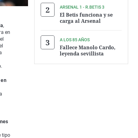
ARSENAL 1 - R.BETIS 3
El Betis funciona y se
carga al Arsenal
da
,
ra en
el
A LOS 85 AÑOS
el
Fallece Manolo Cardo,
a
leyenda sevillista
.
 en
a
ones
 tipo