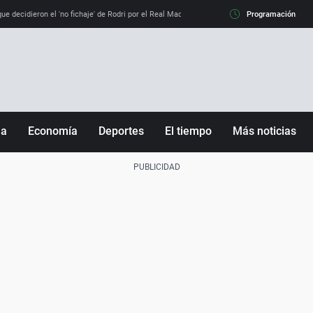
e decidieron el 'no fichaje' de Rodri por el Real Madrid y su 'sí' al Barça
Programación
La llamada de
ña
Economía
Deportes
El tiempo
Más noticias
Fútbol
Sociedad
Baloncesto
Mundo
Tenis
Salud
Motor
Cultura
Ciencia y Tecnología
adrid
Gastronomía
nciana
Medio ambiente