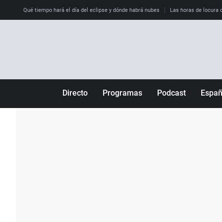
Qué tiempo hará el día del eclipse y dónde habrá nubes
Las horas de locura qu
Directo
Programas
Podcast
Espa
Más de uno
Los Perseguidos
Andalucía
Por fin
Malas decisiones
Aragón
Julia en la onda
Expedientes del más allá
Baleares
La brújula
El viaje del Guernica
Cantabria
Radioestadio
Invisibles
Cataluña
Radioestadio noche
Prohibido morirse
Comunidad de M
El colegio invisible
Esto no ha pasado
Comunitat Vale