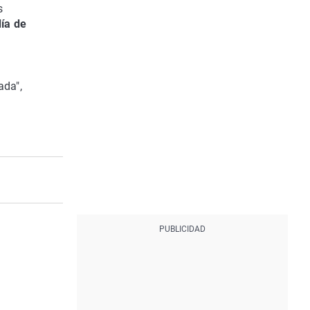
s
ía de
.
ada",