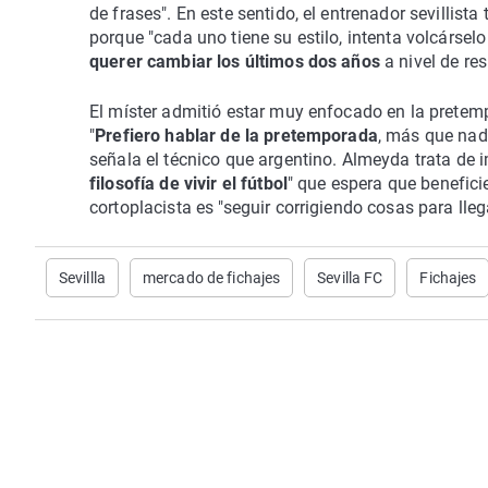
de frases". En este sentido, el entrenador sevilli
porque "cada uno tiene su estilo, intenta volcársel
querer cambiar los últimos dos años
a nivel de re
El míster admitió estar muy enfocado en la pretem
"
Prefiero hablar de la pretemporada
, más que nad
señala el técnico que argentino. Almeyda trata de i
filosofía de vivir el fútbol
" que espera que beneficie
cortoplacista es "seguir corrigiendo cosas para lle
Sevillla
mercado de fichajes
Sevilla FC
Fichajes