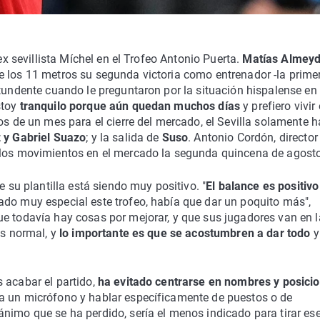
 ex sevillista Míchel en el Trofeo Antonio Puerta.
Matías Almey
e los 11 metros su segunda victoria como entrenador -la prime
ntundente cuando le preguntaron por la situación hispalense en 
stoy
tranquilo porque aún quedan muchos días
y prefiero vivir 
os de un mes para el cierre del mercado, el Sevilla solamente h
 y Gabriel Suazo
; y la salida de
Suso
. Antonio Cordón, director
 los movimientos en el mercado la segunda quincena de agosto
e su plantilla está siendo muy positivo. "
El balance es positivo
cado muy especial este trofeo, había que dar un poquito más",
ue todavía hay cosas por mejorar, y que sus jugadores van en l
es normal, y
lo importante es que se acostumbren a dar todo
y
 acabar el partido,
ha evitado centrarse en nombres y posici
 a un micrófono y hablar específicamente de puestos o de
nimo que se ha perdido, sería el menos indicado para tirar ese