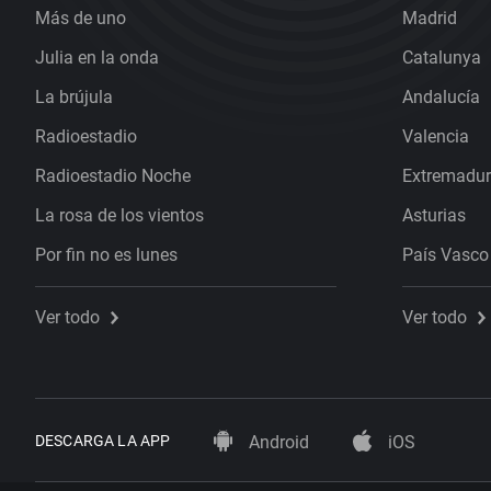
Más de uno
Madrid
Julia en la onda
Catalunya
La brújula
Andalucía
Radioestadio
Valencia
Radioestadio Noche
Extremadu
La rosa de los vientos
Asturias
Por fin no es lunes
País Vasco
Ver todo
Ver todo
DESCARGA LA APP
Android
iOS