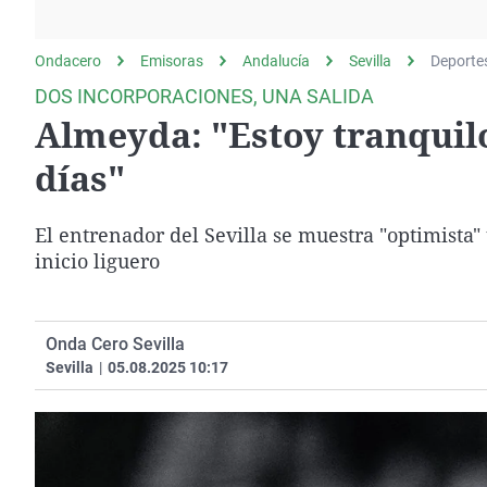
La rosa de los vientos
Caso
Extremadura
Gente viajera
Retornados
Galicia
Ondacero
Emisoras
Andalucía
Sevilla
Deporte
Como el perro y el
Equipo de investigación
La Rioja
DOS INCORPORACIONES, UNA SALIDA
gato
Almeyda: "Estoy tranquil
Operación Viuda
Navarra
Negra
País Vasco
días"
El entrenador del Sevilla se muestra "optimista"
inicio liguero
Onda Cero Sevilla
Sevilla
|
05.08.2025 10:17