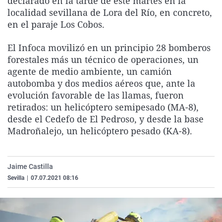
declarado en la tarde de este martes en la
La rosa de los vientos
Caso
Extremadura
Virales
localidad sevillana de Lora del Río, en concreto,
en el paraje Los Cobos.
Gente viajera
Retornados
Galicia
Televisión
Como el perro y el gat
Equipo de investigaci
La Rioja
Elecciones
El Infoca movilizó en un principio 28 bomberos
forestales más un técnico de operaciones, un
Operación Viuda Negr
Navarra
agente de medio ambiente, un camión
País Vasco
autobomba y dos medios aéreos que, ante la
evolución favorable de las llamas, fueron
retirados: un helicóptero semipesado (MA-8),
desde el Cedefo de El Pedroso, y desde la base
Madroñalejo, un helicóptero pesado (KA-8).
Jaime Castilla
Sevilla
|
07.07.2021 08:16