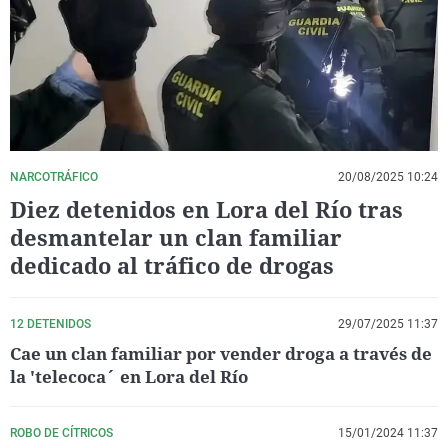
La rosa de los vientos
Caso
Extremadura
Virales
Gente viajera
Retornados
Galicia
Televisión
Como el perro y el gat
Equipo de investigaci
La Rioja
Elecciones
Operación Viuda Negr
Navarra
País Vasco
NARCOTRÁFICO
20/08/2025 10:24
Diez detenidos en Lora del Río tras
desmantelar un clan familiar
dedicado al tráfico de drogas
12 DETENIDOS
29/07/2025 11:37
Cae un clan familiar por vender droga a través de
la 'telecoca´ en Lora del Río
ROBO DE CÍTRICOS
15/01/2024 11:37