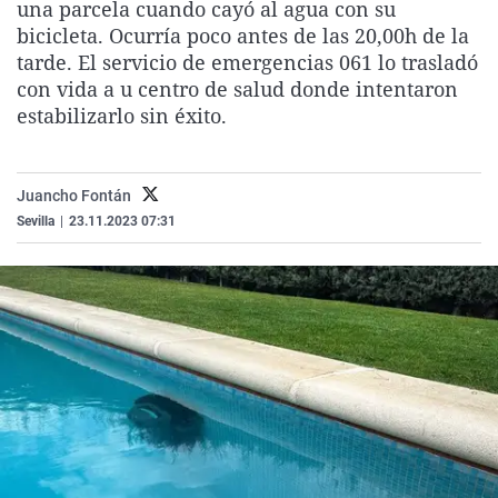
una parcela cuando cayó al agua con su
La rosa de los vientos
Caso
Extremadura
Virales
bicicleta. Ocurría poco antes de las 20,00h de la
Gente viajera
Retornados
Galicia
Televisión
tarde. El servicio de emergencias 061 lo trasladó
con vida a u centro de salud donde intentaron
Como el perro y el gat
Equipo de investigaci
La Rioja
Elecciones
estabilizarlo sin éxito.
Operación Viuda Negr
Navarra
País Vasco
Juancho Fontán
Sevilla
|
23.11.2023 07:31