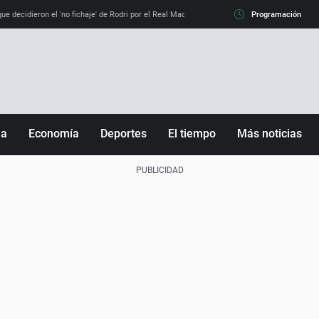
e decidieron el 'no fichaje' de Rodri por el Real Madrid y su 'sí' al Barça
Programación
La llamada de
ña
Economía
Deportes
El tiempo
Más noticias
Fútbol
Sociedad
Baloncesto
Mundo
Tenis
Salud
Motor
Cultura
Ciencia y Tecnología
adrid
Gastronomía
nciana
Medio ambiente