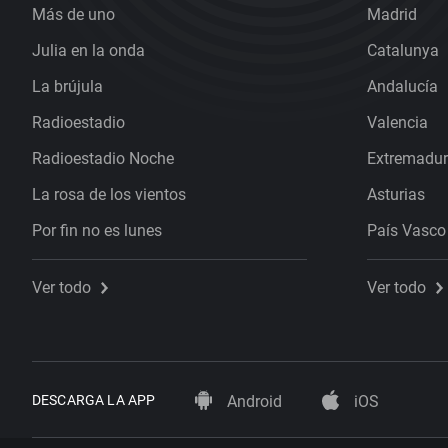
Más de uno
Madrid
Julia en la onda
Catalunya
La brújula
Andalucía
Radioestadio
Valencia
Radioestadio Noche
Extremadu
La rosa de los vientos
Asturias
Por fin no es lunes
País Vasco
Ver todo
Ver todo
DESCARGA LA APP
Android
iOS