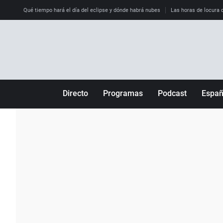
Qué tiempo hará el día del eclipse y dónde habrá nubes
Las horas de locura qu
Directo
Programas
Podcast
Espa
Más de uno
Los Perseguidos
Andalucía
Por fin
Malas decisiones
Aragón
Julia en la onda
Expedientes del más allá
Baleares
La brújula
El viaje del Guernica
Cantabria
Radioestadio
Invisibles
Cataluña
Radioestadio noche
Prohibido morirse
Comunidad de M
El colegio invisible
Esto no ha pasado
Comunitat Vale