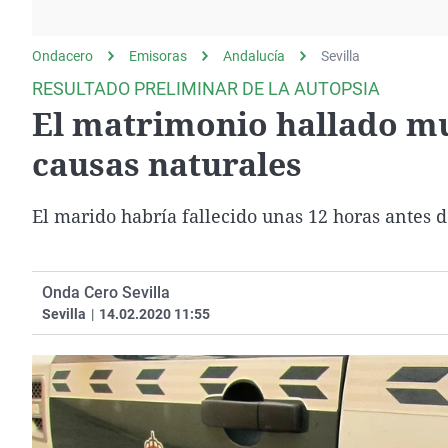
La rosa de los vientos
Caso
Extremadura
Gente viajera
Retornados
Galicia
Ondacero
Emisoras
Andalucía
Sevilla
Como el perro y el
Equipo de investigación
La Rioja
RESULTADO PRELIMINAR DE LA AUTOPSIA
gato
El matrimonio hallado mu
Operación Viuda
Navarra
Negra
País Vasco
causas naturales
El marido habría fallecido unas 12 horas antes 
Onda Cero Sevilla
Sevilla
|
14.02.2020 11:55