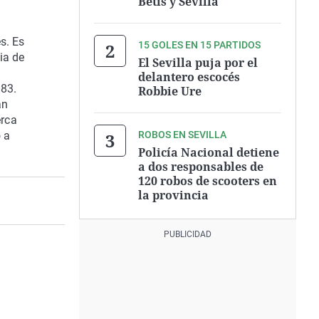
Betis y Sevilla
s. Es
15 GOLES EN 15 PARTIDOS
ia de
El Sevilla puja por el
delantero escocés
 83.
Robbie Ure
an
erca
ROBOS EN SEVILLA
 a
Policía Nacional detiene
a dos responsables de
120 robos de scooters en
la provincia