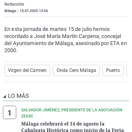
Redacción
La rosa de los vientos
Caso
Extremadura
Virales
Málaga
|
15.07.2025 13:56
Gente viajera
Retornados
Galicia
Televisión
Como el perro y el gat
Equipo de investigaci
La Rioja
Elecciones
En esta jornada de martes 15 de julio hemos
recordado a José María Martín Carpena, concejal
Operación Viuda Negr
Navarra
del Ayuntamiento de Málaga, asesinado por ETA en
País Vasco
2000.
Virgen del Carmen
Onda Cero Málaga
Puerto
LO MÁS
SALVADOR JIMÉNEZ, PRESIDENTE DE LA ASOCIACIÓN
ZEGRÍ
Málaga celebrará el 14 de agosto la
Cabalgata Histórica como inicio de la Feria