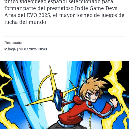
único videojuego español seleccionado para
La rosa de los vientos
Caso
Extremadura
Virales
formar parte del prestigioso Indie Game Devs
Area del EVO 2025, el mayor torneo de juegos de
Gente viajera
Retornados
Galicia
Televisión
lucha del mundo
Como el perro y el gat
Equipo de investigaci
La Rioja
Elecciones
Operación Viuda Negr
Navarra
Redacción
País Vasco
Málaga
|
28.07.2025 10:43