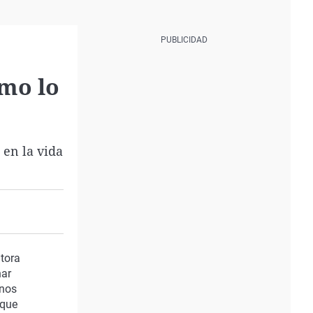
omo lo
 en la vida
utora
nar
 nos
 que