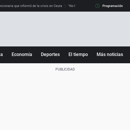
uncionaria que informó de la crisis en Ceuta
"No hay mafias, que no nos engañen": exper
Programación
ña
Economía
Deportes
El tiempo
Más noticias
Fútbol
Sociedad
Baloncesto
Mundo
Tenis
Salud
Motor
Cultura
Ciencia y Tecnología
adrid
Gastronomía
nciana
Medio ambiente