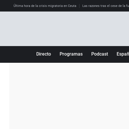
Última hora de la crisis migratoria en Ceuta
Las razones tras el cese de la f
Directo
Programas
Podcast
Espa
Más de uno
Los Perseguidos
Andalucía
Por fin
Malas decisiones
Aragón
Julia en la onda
Expedientes del más allá
Baleares
La brújula
El viaje del Guernica
Cantabria
Radioestadio
Invisibles
Cataluña
Radioestadio noche
Prohibido morirse
Comunidad de M
El colegio invisible
Esto no ha pasado
Comunitat Vale