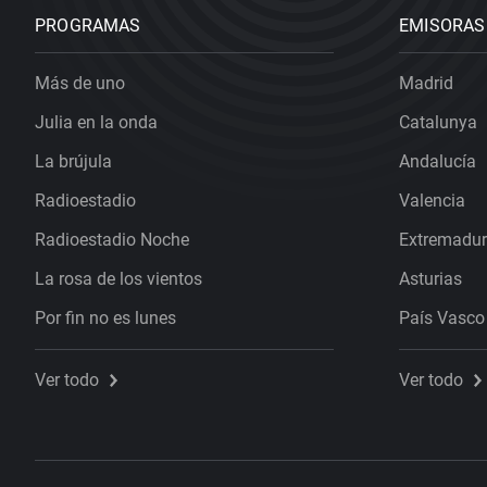
PROGRAMAS
EMISORAS
Más de uno
Madrid
Julia en la onda
Catalunya
La brújula
Andalucía
Radioestadio
Valencia
Radioestadio Noche
Extremadu
La rosa de los vientos
Asturias
Por fin no es lunes
País Vasco
Ver todo
Ver todo