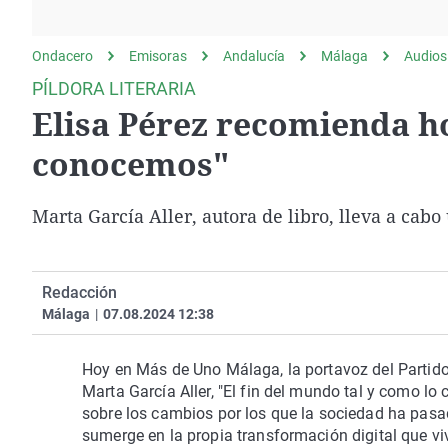
La rosa de los vientos
Caso
Extremadura
Gente viajera
Retornados
Galicia
Ondacero
Emisoras
Andalucía
Málaga
Audios
Como el perro y el
Equipo de investigación
La Rioja
PÍLDORA LITERARIA
gato
Elisa Pérez recomienda ho
Operación Viuda
Navarra
Negra
País Vasco
conocemos"
Marta García Aller, autora de libro, lleva a ca
Redacción
Málaga
|
07.08.2024 12:38
Hoy en Más de Uno Málaga, la portavoz del Partido 
Marta García Aller, "El fin del mundo tal y como lo
sobre los cambios por los que la sociedad ha pas
sumerge en la propia transformación digital que v