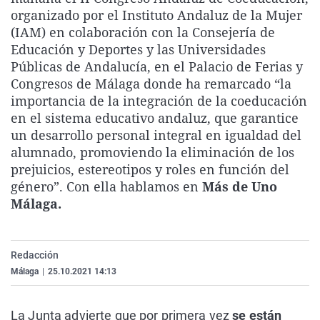
La rosa de los vientos
Caso
Extremadura
Virales
organizado por el Instituto Andaluz de la Mujer
(IAM) en colaboración con la Consejería de
Gente viajera
Retornados
Galicia
Televisión
Educación y Deportes y las Universidades
Como el perro y el gat
Equipo de investigaci
La Rioja
Elecciones
Públicas de Andalucía, en el Palacio de Ferias y
Congresos de Málaga donde ha remarcado “la
Operación Viuda Negr
Navarra
importancia de la integración de la coeducación
País Vasco
en el sistema educativo andaluz, que garantice
un desarrollo personal integral en igualdad del
alumnado, promoviendo la eliminación de los
prejuicios, estereotipos y roles en función del
género”. Con ella hablamos en
Más de Uno
Málaga.
Redacción
Málaga
|
25.10.2021 14:13
La Junta advierte que por primera vez
se están