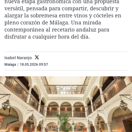
nueva etapa gastronómica con una propuesta
La rosa de los vientos
Caso
Extremadura
Virales
versátil, pensada para compartir, descubrir y
alargar la sobremesa entre vinos y cócteles en
Gente viajera
Retornados
Galicia
Televisión
pleno corazón de Málaga. Una mirada
Como el perro y el gat
Equipo de investigaci
La Rioja
Elecciones
contemporánea al recetario andaluz para
disfrutar a cualquier hora del día.
Operación Viuda Negr
Navarra
País Vasco
Isabel Naranjo
Malaga
|
18.05.2026 09:57