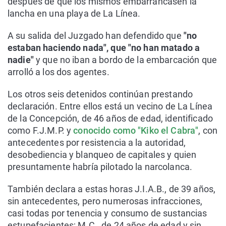
después de que los mismos embarrancasen la
lancha en una playa de La Línea.
A su salida del Juzgado han defendido que
"no
estaban haciendo nada", que "no han matado a
nadie"
y que no iban a bordo de la embarcación que
arrolló a los dos agentes.
Los otros seis detenidos continúan prestando
declaración. Entre ellos está un vecino de La Línea
de la Concepción, de 46 años de edad, identificado
como F.J.M.P. y
conocido como "Kiko el Cabra"
, con
antecedentes por resistencia a la autoridad,
desobediencia y blanqueo de capitales y quien
presuntamente habría pilotado la narcolanca.
También declara a estas horas J.I.A.B., de 39 años,
sin antecedentes, pero numerosas infracciones,
casi todas por tenencia y consumo de sustancias
estupefacientes; M.C., de 24 años de edad y sin