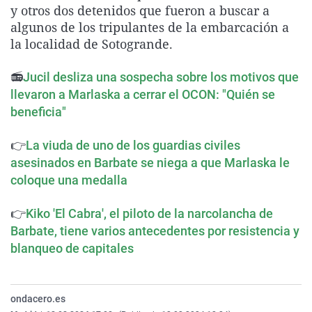
y otros dos detenidos que fueron a buscar a
La rosa de los vientos
Caso
Extremadura
Virales
algunos de los tripulantes de la embarcación a
Gente viajera
Retornados
Galicia
Televisión
la localidad de Sotogrande.
Como el perro y el gat
Equipo de investigaci
La Rioja
Elecciones
📻
Jucil desliza una sospecha sobre los motivos que
Operación Viuda Negr
Navarra
llevaron a Marlaska a cerrar el OCON: "Quién se
País Vasco
beneficia"
👉
La viuda de uno de los guardias civiles
asesinados en Barbate se niega a que Marlaska le
coloque una medalla
👉
Kiko 'El Cabra', el piloto de la narcolancha de
Barbate, tiene varios antecedentes por resistencia y
blanqueo de capitales
ondacero.es