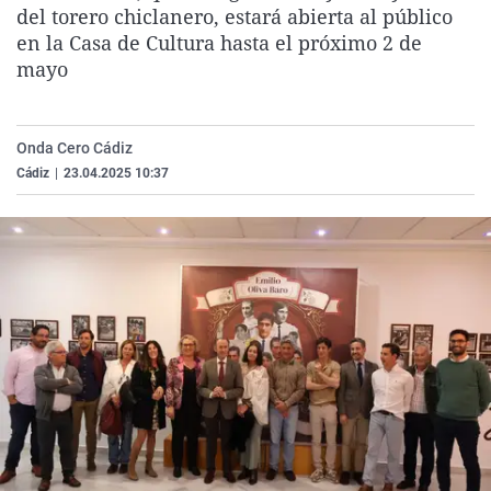
del torero chiclanero, estará abierta al público
La rosa de los vientos
Caso
Extremadura
Virales
en la Casa de Cultura hasta el próximo 2 de
Gente viajera
Retornados
Galicia
Televisión
mayo
Como el perro y el gat
Equipo de investigaci
La Rioja
Elecciones
Operación Viuda Negr
Navarra
Onda Cero Cádiz
País Vasco
Cádiz
|
23.04.2025 10:37