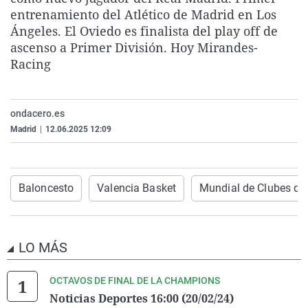
La rosa de los vientos
Caso
Extremadura
Virales
entrenamiento del Atlético de Madrid en Los
Ángeles. El Oviedo es finalista del play off de
Gente viajera
Retornados
Galicia
Televisión
ascenso a Primer División. Hoy Mirandes-
Como el perro y el gat
Equipo de investigaci
La Rioja
Elecciones
Racing
Operación Viuda Negr
Navarra
País Vasco
ondacero.es
Madrid
|
12.06.2025 12:09
Baloncesto
Valencia Basket
Mundial de Clubes de 
LO MÁS
OCTAVOS DE FINAL DE LA CHAMPIONS
Noticias Deportes 16:00 (20/02/24)