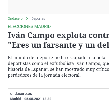
La rosa de los vientos
Caso
Extremadura
Gente viajera
Retornados
Galicia
Ondacero
Deportes
Como el perro y el
Equipo de investigación
La Rioja
gato
ELECCIONES MADRID
Operación Viuda
Navarra
Iván Campo explota contra
Negra
País Vasco
"Eres un farsante y un de
El mundo del deporte no ha escapado a la polariz
deportistas como el exfutbolista Iván Campo, que
historia de España", se han mostrado muy crític
perdedores de la jornada electoral.
ondacero.es
Madrid
|
05.05.2021 13:32