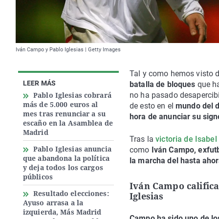
Iván Campo y Pablo Iglesias | Getty Images
Tal y como hemos visto d
LEER MÁS
batalla de bloques
que ha
Pablo Iglesias cobrará
no ha pasado desapercib
más de 5.000 euros al
de esto en el
mundo del 
mes tras renunciar a su
hora de anunciar su signo
escaño en la Asamblea de
Madrid
Tras la
victoria de Isabe
Pablo Iglesias anuncia
como
Iván Campo, exfutb
que abandona la política
la marcha del hasta aho
y deja todos los cargos
públicos
Iván Campo califica
Resultado elecciones:
Iglesias
Ayuso arrasa a la
izquierda, Más Madrid
Campo ha sido uno de los 