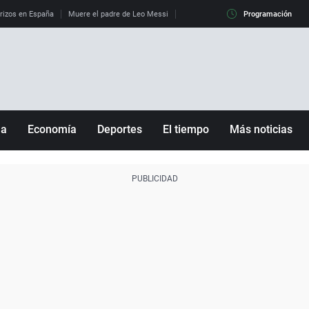
erizos en España
Muere el padre de Leo Messi
La diferencia entre observar el eclip
Programación
ña
Economía
Deportes
El tiempo
Más noticias
Fútbol
Sociedad
Baloncesto
Mundo
Tenis
Salud
Motor
Cultura
Ciencia y Tecnología
adrid
Gastronomía
nciana
Medio ambiente