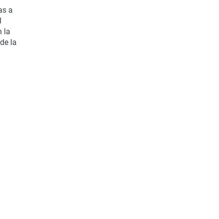
as a
l
 la
de la