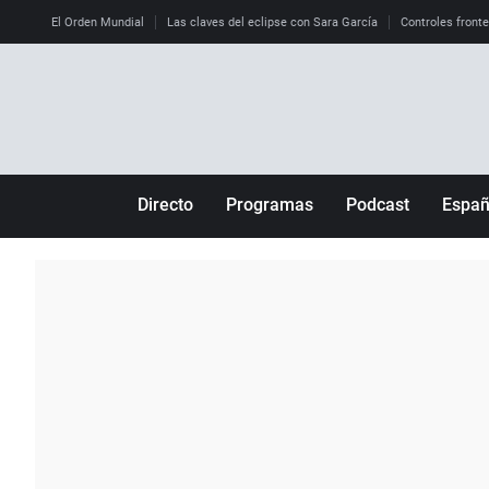
El Orden Mundial
Las claves del eclipse con Sara García
Controles front
Directo
Programas
Podcast
Espa
Más de uno
Los Perseguidos
Andalucía
Por fin
Malas decisiones
Aragón
Julia en la onda
Expedientes del más allá
Baleares
La brújula
El viaje del Guernica
Cantabria
Radioestadio
Invisibles
Cataluña
Radioestadio noche
Prohibido morirse
Comunidad de M
El colegio invisible
Esto no ha pasado
Comunitat Vale