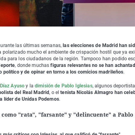
urante las últimas semanas,
las elecciones de Madrid han si
 polarizado mucho el ambiente de crispación hostil que ya exi
ida para los ciudadanos de la región. Tampoco han podido es
deporte
, donde muchas
figuras relevantes no se han achantad
 político y de opinar en torno a los comicios madrileños
.
l Díaz Ayuso
y la
dimisión de Pablo Iglesias
, algunos deportist
olista del Real Madrid
, o el
tenista Nicolás Almagro han cele
ra líder de Unidas Podemos
.
 como "rata", "farsante" y "delincuente" a Pablo
más críticos con Iglesias, al que calificó de "farsante",