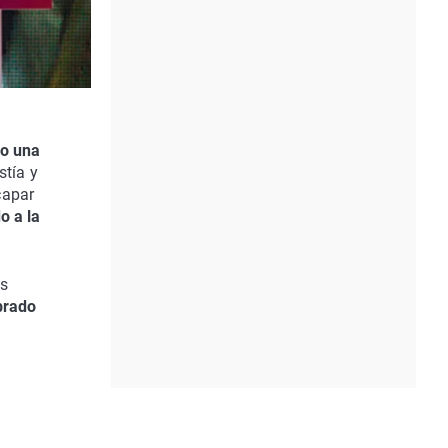
do una
stía y
capar
o a la
as
brado