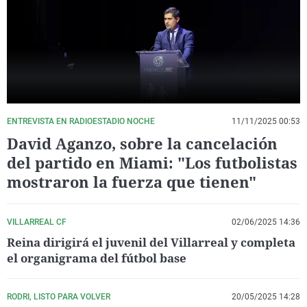
La rosa de los vientos
Caso
Extremadura
Virales
Gente viajera
Retornados
Galicia
Televisión
Como el perro y el gat
Equipo de investigaci
La Rioja
Elecciones
Operación Viuda Negr
Navarra
País Vasco
ENTREVISTA EN RADIOESTADIO NOCHE
11/11/2025 00:53
David Aganzo, sobre la cancelación
del partido en Miami: "Los futbolistas
mostraron la fuerza que tienen"
VILLARREAL CF
02/06/2025 14:36
Reina dirigirá el juvenil del Villarreal y completa
el organigrama del fútbol base
RODRI, LISTO PARA VOLVER
20/05/2025 14:28