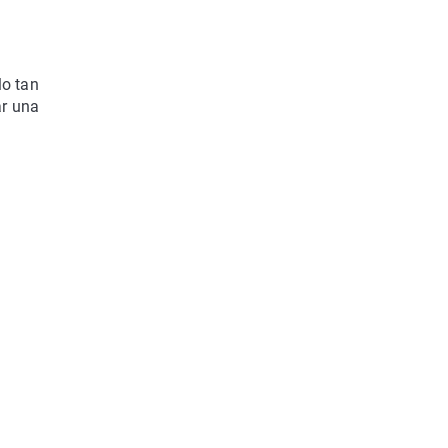
lo tan
ar una