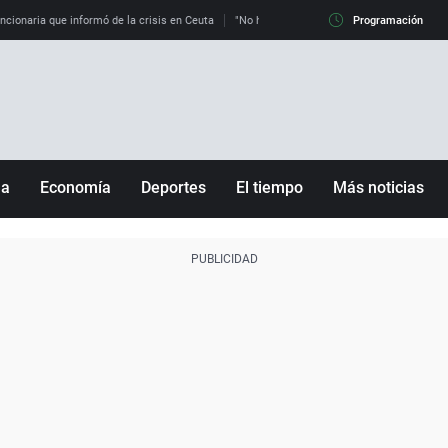
uncionaria que informó de la crisis en Ceuta
"No hay mafias, que no nos engañen": exper
Programación
ña
Economía
Deportes
El tiempo
Más noticias
Fútbol
Sociedad
Baloncesto
Mundo
Tenis
Salud
Motor
Cultura
Ciencia y Tecnología
adrid
Gastronomía
nciana
Medio ambiente