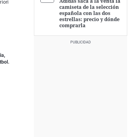
Adidas saca a la venta la
iori
camiseta de la selección
española con las dos
estrellas: precio y dónde
comprarla
ia,
tbol.