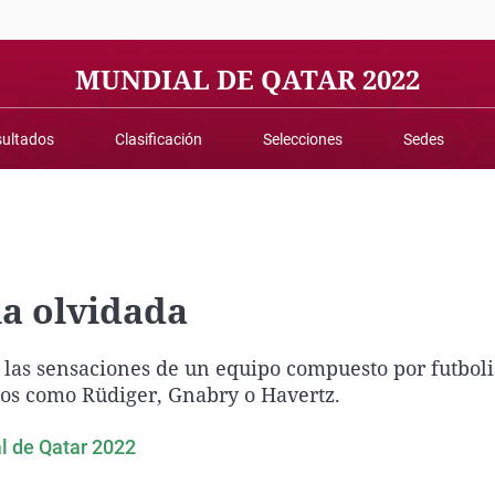
Virales
Televisión
MUNDIAL DE QATAR 2022
Elecciones
ultados
Clasificación
Selecciones
Sedes
ia olvidada
o las sensaciones de un equipo compuesto por futboli
tos como Rüdiger, Gnabry o Havertz.
al de Qatar 2022