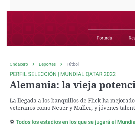
La rosa de los vientos
Caso
Extremadura
Gente viajera
Retornados
Galicia
Como el perro y el
Equipo de investigación
La Rioja
gato
Operación Viuda
Navarra
Portada
Res
Negra
País Vasco
Ondacero
Deportes
Fútbol
PERFIL SELECCIÓN | MUNDIAL QATAR 2022
Alemania: la vieja potenc
La llegada a los banquillos de Flick ha mejorad
veteranos como Neuer y Müller, y jóvenes talen
⚽
Todos los estadios en los que se jugará el Mundi