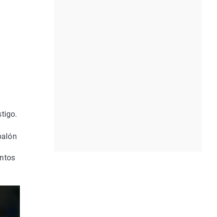
tigo.
balón
entos