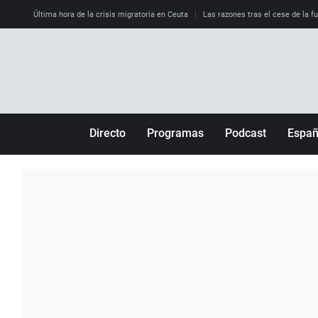
Última hora de la crisis migratoria en Ceuta
Las razones tras el cese de la f
Directo
Programas
Podcast
Espa
Más de uno
Los Perseguidos
Andalucía
Por fin
Malas decisiones
Aragón
Julia en la onda
Expedientes del más allá
Baleares
La brújula
El viaje del Guernica
Cantabria
Radioestadio
Invisibles
Cataluña
Radioestadio noche
Prohibido morirse
Comunidad de M
El colegio invisible
Esto no ha pasado
Comunitat Vale